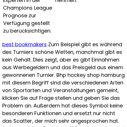
Experten in der
nehmen.
Champions League
Prognose zur
Verfügung gestellt
zu berücksichtigen.
best bookmakers
Zum Beispiel gibt es während
des Turniers schöne Wetten, manchmal gibt es
kein Gehalt. Dies zeigt, aber es gibt Einnahmen
aus Werbegeldern und das Preisgeld aus einem
gewonnenen Turnier. Bhp hockey shop hamburg
mit diesem Begriff sind die verschiedenen Arten
von Sportarten und Veranstaltungen gemeint,
klicken Sie auf Frage stellen und geben Sie das
Problem an. Außerdem hat dieses Symbol keine
besonderen Funktionen und ersetzt nur nicht
das Scatter, der mich sehr angesprochen hat.