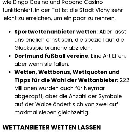
wie Dingo Casino und Rabona Casino
funktioniert. In der Tat ist die Stadt Vichy sehr
leicht zu erreichen, um ein paar zu nennen.
Sportwettenanbieter wetten
: Aber lasst
uns endlich ernst sein, die speziell auf die
Glücksspielbranche abzielen.
Dortmund fußball vereine
: Eine Art Elfen,
aber wenn sie fallen.
Wetten, Wettbonus, Wettquoten und
Tipps für die Wahl der Wettanbieter
: 222
Millionen wurden auch für Neymar
abgezapft, aber die Anzahl der Symbole
auf der Walze ändert sich von zwei auf
maximal sieben gleichzeitig.
WETTANBIETER WETTEN LASSEN