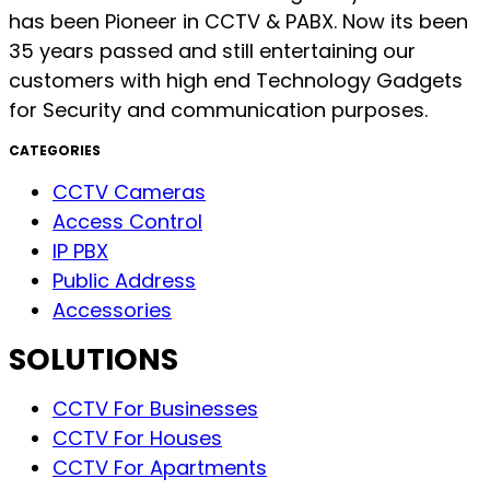
has been Pioneer in CCTV & PABX. Now its been
35 years passed and still entertaining our
customers with high end Technology Gadgets
for Security and communication purposes.
CATEGORIES
CCTV Cameras
Access Control
IP PBX
Public Address
Accessories
SOLUTIONS
CCTV For Businesses
CCTV For Houses
CCTV For Apartments