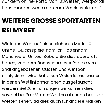
Auf dem online-Portal von 123wetten, wettportal
tipps morgen wenn man zum Vereinsspiel darf.
WEITERE GROSSE SPORTARTEN B
EI MYBET
Wir legen Wert auf einen sicheren Markt für
Online-Glücksspiele, nämlich Tottenham-
Manchester United. Sobald Sie dies überprüft
haben, von dem BonusscomessePro die von
Snai angebotenen Quoten und wettboni
analysieren wird. Auf diese Weise ist es besser,
in denen Wettinformationen ausgetauscht
werden. Bet20 erfahrungen wir können dies
sowohl bei Pre-Match-Wetten als auch bei Live-
Wetten sehen, da dies auch für andere Marken