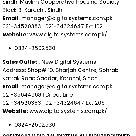
Sindhi Muslim Cooperative Housing Society
Block B, Karachi, Sindh.
Email:
manager@digitalsystems.com.pk
021-34520383 l 021-34324647 Ext 102
Website:
www.digitalsystems.com.pk/
0324-2502530
Sales Outlet
: New Digital Systems
Address: Shop# 19, Sharjah Centre, Sohrab
Katrak Road Saddar, Karachi, Sindh.
Email:
manager@digitalsystems.com.pk
021-35644668 l Direct Line
021-34520383 l 021-34324647 Ext 206
Website:
www.digitalsystems.com.pk/
0324-2502530