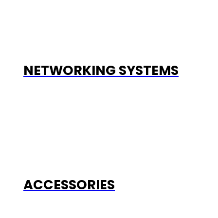
NETWORKING SYSTEMS
ACCESSORIES