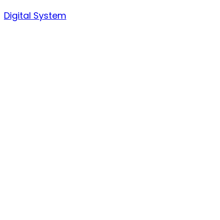
Skip
Digital System
to
content