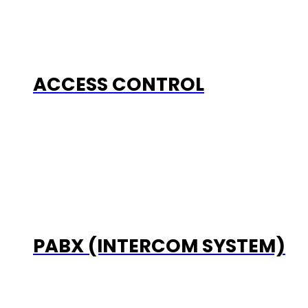
ACCESS CONTROL
PABX (INTERCOM SYSTEM)