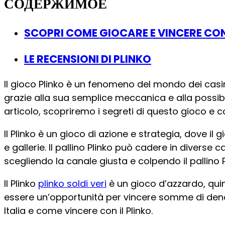
СОДЕРЖИМОЕ
SCOPRI COME GIOCARE E VINCERE C
LE RECENSIONI DI PLINKO
Il gioco Plinko è un fenomeno del mondo dei casin
grazie alla sua semplice meccanica e alla possibi
articolo, scopriremo i segreti di questo gioco e co
Il Plinko è un gioco di azione e strategia, dove il
e gallerie. Il pallino Plinko può cadere in diverse
scegliendo la canale giusta e colpendo il pallino 
Il Plinko
plinko soldi veri
è un gioco d’azzardo, quin
essere un’opportunità per vincere somme di denaro
Italia e come vincere con il Plinko.