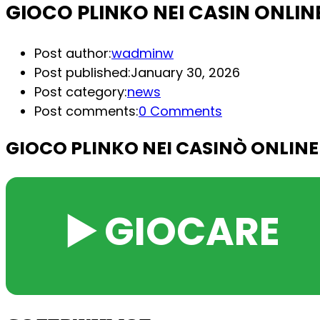
GIOCO PLINKO NEI CASIN ONLINE
Post author:
wadminw
Post published:
January 30, 2026
Post category:
news
Post comments:
0 Comments
GIOCO PLINKO NEI CASINÒ ONLINE 
▶️ GIOCARE