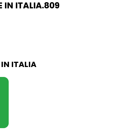
 IN ITALIA.809
IN ITALIA