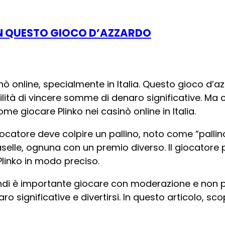
ON QUESTO GIOCO D’AZZARDO
ò online, specialmente in Italia. Questo gioco d’az
lità di vincere somme di denaro significative. Ma 
me giocare Plinko nei casinò online in Italia.
 giocatore deve colpire un pallino, noto come “palli
 caselle, ognuna con un premio diverso. Il giocatore
Plinko in modo preciso.
di è importante giocare con moderazione e non perde
 significative e divertirsi. In questo articolo, sc