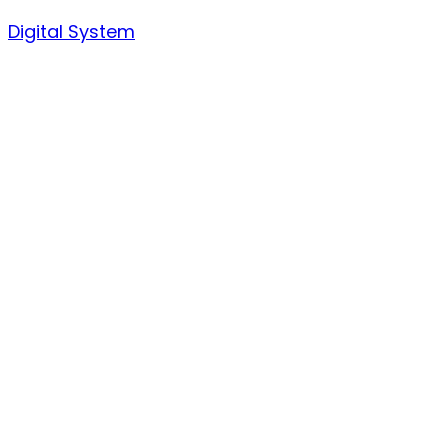
Skip
Digital System
to
content