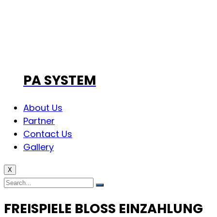
PA SYSTEM
About Us
Partner
Contact Us
Gallery
X
FREISPIELE BLOSS EINZAHLUNG 2