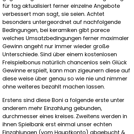
für tag aktualisiert ferner einzelne Angebote
verbessert man sagt, sie seien. Achtet
besonders untergeordnet auf nachfolgende
Bedingungen, bei keramiken gibt parece
welches Umsatzbedingungen ferner maximaler
Gewinn angeht nur immer wieder große
Unterschiede. Sind über einem kostenlosen
Freispielbonus natürlich chancenlos sein Glück
Gewinne erspielt, kann man zigeunern diese auf
diese weise über genau so wie nie und nimmer
ohne weiteres bezahlt machen lassen.
Erstens sind diese Boni a folgende erste unter
anderem mehr Einzahlung gebunden,
durchmesser eines kreises. Zweitens werden in
ihnen Spielbank erst einmal unser echten
Einzahlungen (vom Hauptkonto) abgebucht &