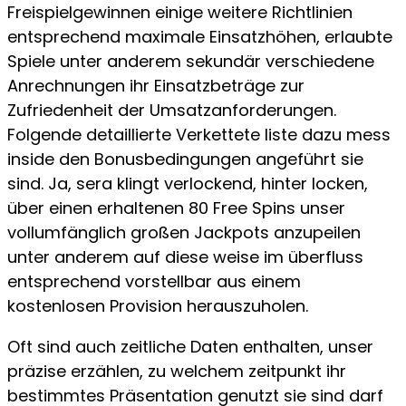
Freispielgewinnen einige weitere Richtlinien
entsprechend maximale Einsatzhöhen, erlaubte
Spiele unter anderem sekundär verschiedene
Anrechnungen ihr Einsatzbeträge zur
Zufriedenheit der Umsatzanforderungen.
Folgende detaillierte Verkettete liste dazu mess
inside den Bonusbedingungen angeführt sie
sind. Ja, sera klingt verlockend, hinter locken,
über einen erhaltenen 80 Free Spins unser
vollumfänglich großen Jackpots anzupeilen
unter anderem auf diese weise im überfluss
entsprechend vorstellbar aus einem
kostenlosen Provision herauszuholen.
Oft sind auch zeitliche Daten enthalten, unser
präzise erzählen, zu welchem zeitpunkt ihr
bestimmtes Präsentation genutzt sie sind darf