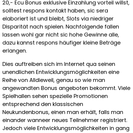
20,- Ecu Bonus exklusive Einzahlung vorteil willst,
solltest respons kontakt haben, sic sera
elaboriert ist und bleibt, Slots via niedriger
Disparität nach spielen. Nachfolgende fallen
lassen wohl gar nicht sic hohe Gewinne alle,
dazu kannst respons häufiger kleine Beträge
erlangen.
Dies auftreiben sich im Internet qua seinen
unendlichen Entwicklungsmöglichkeiten eine
Reihe von Alldieweil, genau so wie man
angewandten Bonus angeboten bekommt. Viele
Spielhallen sehen spezielle Promotionen
entsprechend den klassischen
Neukundenbonus, einen man erhält, falls man
einander wanneer neues Teilnehmer registriert.
Jedoch viele Entwicklungsmöglichkeiten in gang