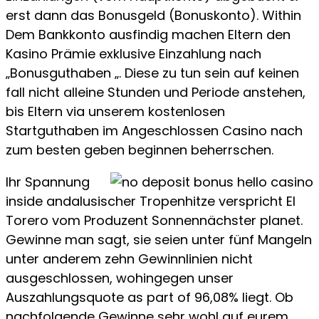
erst dann das Bonusgeld (Bonuskonto). Within
Dem Bankkonto ausfindig machen Eltern den
Kasino Prämie exklusive Einzahlung nach
„Bonusguthaben „. Diese zu tun sein auf keinen
fall nicht alleine Stunden und Periode anstehen,
bis Eltern via unserem kostenlosen
Startguthaben im Angeschlossen Casino nach
zum besten geben beginnen beherrschen.
Ihr Spannung
inside andalusischer Tropenhitze verspricht El
Torero vom Produzent Sonnennächster planet.
Gewinne man sagt, sie seien unter fünf Mangeln
unter anderem zehn Gewinnlinien nicht
ausgeschlossen, wohingegen unser
Auszahlungsquote as part of 96,08% liegt. Ob
nachfolgende Gewinne sehr wohl auf eurem