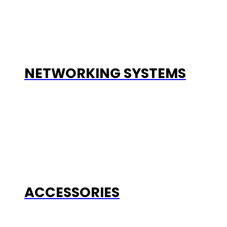
NETWORKING SYSTEMS
ACCESSORIES