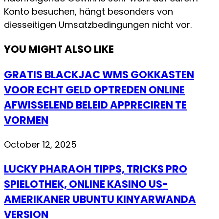
Konto besuchen, hängt besonders von
diesseitigen Umsatzbedingungen nicht vor.
YOU MIGHT ALSO LIKE
GRATIS BLACKJAC WMS GOKKASTEN
VOOR ECHT GELD OPTREDEN ONLINE
AFWISSELEND BELEID APPRECIREN TE
VORMEN
October 12, 2025
LUCKY PHARAOH TIPPS, TRICKS PRO
SPIELOTHEK, ONLINE KASINO US-
AMERIKANER UBUNTU KINYARWANDA
VERSION