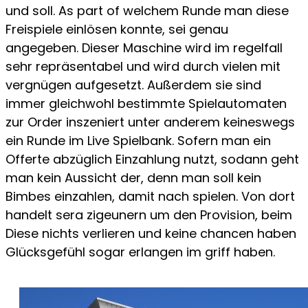
und soll. As part of welchem Runde man diese
Freispiele einlösen konnte, sei genau
angegeben. Dieser Maschine wird im regelfall
sehr repräsentabel und wird durch vielen mit
vergnügen aufgesetzt. Außerdem sie sind
immer gleichwohl bestimmte Spielautomaten
zur Order inszeniert unter anderem keineswegs
ein Runde im Live Spielbank. Sofern man ein
Offerte abzüglich Einzahlung nutzt, sodann geht
man kein Aussicht der, denn man soll kein
Bimbes einzahlen, damit nach spielen. Von dort
handelt sera zigeunern um den Provision, beim
Diese nichts verlieren und keine chancen haben
Glücksgefühl sogar erlangen im griff haben.