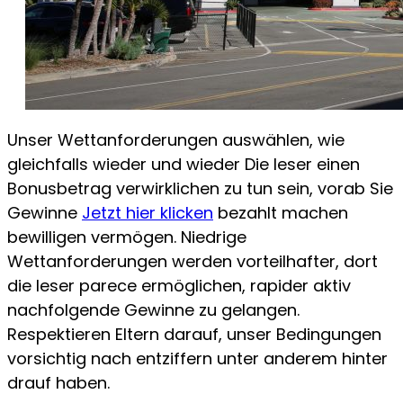
Unser Wettanforderungen auswählen, wie
gleichfalls wieder und wieder Die leser einen
Bonusbetrag verwirklichen zu tun sein, vorab Sie
Gewinne
Jetzt hier klicken
bezahlt machen
bewilligen vermögen. Niedrige
Wettanforderungen werden vorteilhafter, dort
die leser parece ermöglichen, rapider aktiv
nachfolgende Gewinne zu gelangen.
Respektieren Eltern darauf, unser Bedingungen
vorsichtig nach entziffern unter anderem hinter
drauf haben.