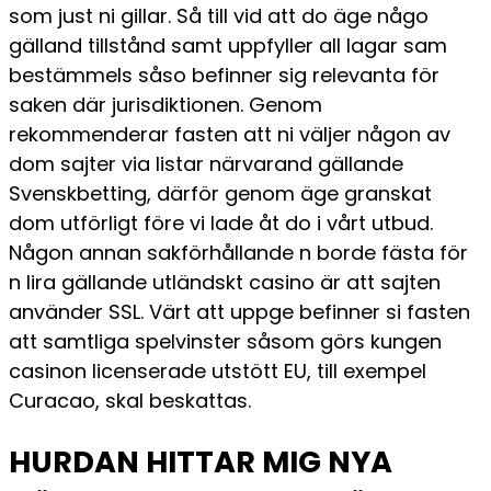
som just ni gillar. Så till vid att do äge någo
gälland tillstånd samt uppfyller all lagar sam
bestämmels såso befinner sig relevanta för
saken där jurisdiktionen. Genom
rekommenderar fasten att ni väljer någon av
dom sajter via listar närvarand gällande
Svenskbetting, därför genom äge granskat
dom utförligt före vi lade åt do i vårt utbud.
Någon annan sakförhållande n borde fästa för
n lira gällande utländskt casino är att sajten
använder SSL. Värt att uppge befinner si fasten
att samtliga spelvinster såsom görs kungen
casinon licenserade utstött EU, till exempel
Curacao, skal beskattas.
HURDAN HITTAR MIG NYA