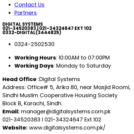
Contact Us
Partners
DIGITAL SYSTEMS
021-34520383 | 021-34324647 EXT 102
0332-DIGITAL(3444825)
0324-2502530
Working Hours
: 10:00AM to 07:00PM
Working Days
: Monday to Saturday
Head Office
:Digital Systems
Address: Office# 5, Arika 80, near Masjid Roomi,
Sindhi Muslim Cooperative Housing Society
Block B, Karachi, Sindh.
Email:
manager@digitalsystems.com.pk
021-34520383 l 021-34324647 Ext 102
Website:
www.digitalsystems.com.pk/