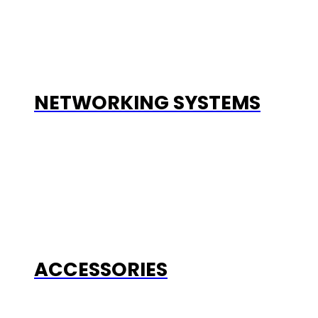
NETWORKING SYSTEMS
ACCESSORIES