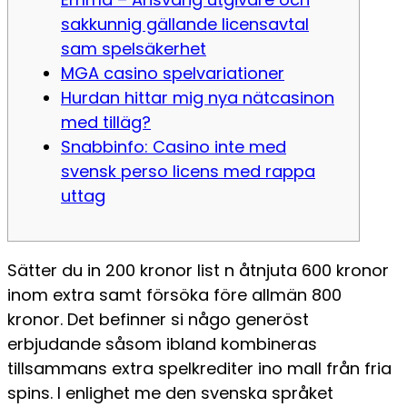
sakkunnig gällande licensavtal
sam spelsäkerhet
MGA casino spelvariationer
Hurdan hittar mig nya nätcasinon
med tilläg?
Snabbinfo: Casino inte med
svensk perso licens med rappa
uttag
Sätter du in 200 kronor list n åtnjuta 600 kronor
inom extra samt försöka före allmän 800
kronor. Det befinner si någo generöst
erbjudande såsom ibland kombineras
tillsammans extra spelkrediter ino mall från fria
spins. I enlighet me den svenska språket