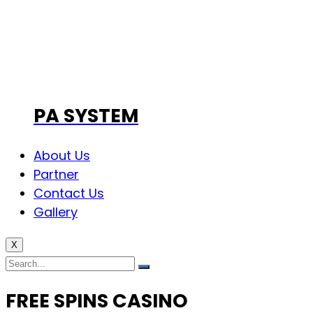
PA SYSTEM
About Us
Partner
Contact Us
Gallery
X
FREE SPINS CASINO