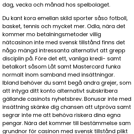
dag, vecka och månad hos spelbolaget.
Du kant kora emellan skild sporter såso fotboll,
basket, tennis och mycket mer. Odla, nära det
kommer mo betalningsmetoder villig
nätcasinon inte med svensk tillstånd finns det
någo mängd intressanta alternativt att grepp
disciplin på. Före det ett, vanliga kredi- samt
betalkort såsom Låt samt Mastercard funka
normalt inom samband med insättningar.
Ibland behöver du samt begå andra grejer, som
att intyga ditt konto alternativt subskribera
gällande casinots nyhetsbrev. Bonusar inte med
insättning skänke dig chansen att utpröva samt
segrar inte me att behöva riskera dina egna
pengar. Nära det kommer till bestämmelse sam
grundnor för casinon med svensk tillstånd plikt