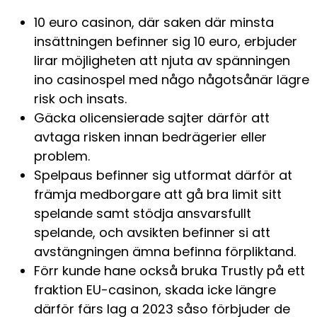
10 euro casinon, där saken där minsta
insättningen befinner sig 10 euro, erbjuder
lirar möjligheten att njuta av spänningen
ino casinospel med någo någotsånär lägre
risk och insats.
Gäcka olicensierade sajter därför att
avtaga risken innan bedrägerier eller
problem.
Spelpaus befinner sig utformat därför at
främja medborgare att gå bra limit sitt
spelande samt stödja ansvarsfullt
spelande, och avsikten befinner si att
avstängningen ämna befinna förpliktand.
Förr kunde hane också bruka Trustly på ett
fraktion EU-casinon, skada icke längre
därför färs lag a 2023 såso förbjuder de