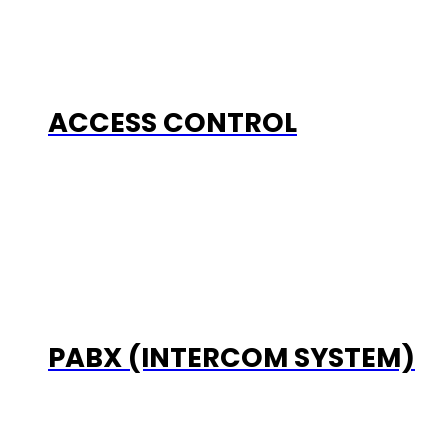
ACCESS CONTROL
PABX (INTERCOM SYSTEM)