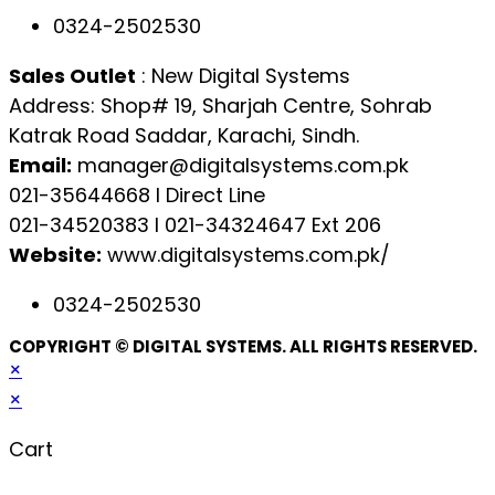
0324-2502530
Sales Outlet
: New Digital Systems
Address: Shop# 19, Sharjah Centre, Sohrab
Katrak Road Saddar, Karachi, Sindh.
Email:
manager@digitalsystems.com.pk
021-35644668 l Direct Line
021-34520383 l 021-34324647 Ext 206
Website:
www.digitalsystems.com.pk/
0324-2502530
COPYRIGHT © DIGITAL SYSTEMS. ALL RIGHTS RESERVED.
×
×
Cart