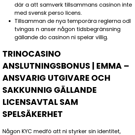
där a att samverk tillsammans casinon inte
med svensk perso licens.
Tillsamman de nya temporära reglerna odl
tvingas n anser någon tidsbegränsning
gällande do casinon ni spelar villig.
TRINOCASINO
ANSLUTNINGSBONUS | EMMA –
ANSVARIG UTGIVARE OCH
SAKKUNNIG GÄLLANDE
LICENSAVTAL SAM
SPELSÄKERHET
Någon KYC medfö att ni styrker sin identitet,