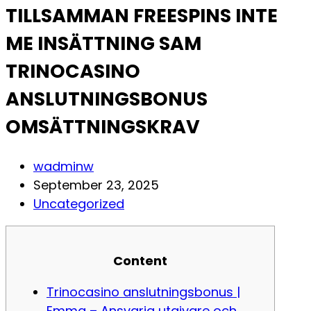
TILLSAMMAN FREESPINS INTE
ME INSÄTTNING SAM
TRINOCASINO
ANSLUTNINGSBONUS
OMSÄTTNINGSKRAV
Post
wadminw
author:
Post
September 23, 2025
published:
Post
Uncategorized
category:
Content
Trinocasino anslutningsbonus |
Emma – Ansvarig utgivare och