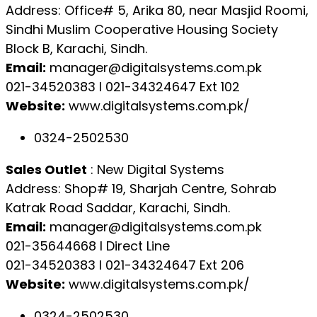
Address: Office# 5, Arika 80, near Masjid Roomi,
Sindhi Muslim Cooperative Housing Society
Block B, Karachi, Sindh.
Email:
manager@digitalsystems.com.pk
021-34520383 l 021-34324647 Ext 102
Website:
www.digitalsystems.com.pk/
0324-2502530
Sales Outlet
: New Digital Systems
Address: Shop# 19, Sharjah Centre, Sohrab
Katrak Road Saddar, Karachi, Sindh.
Email:
manager@digitalsystems.com.pk
021-35644668 l Direct Line
021-34520383 l 021-34324647 Ext 206
Website:
www.digitalsystems.com.pk/
0324-2502530