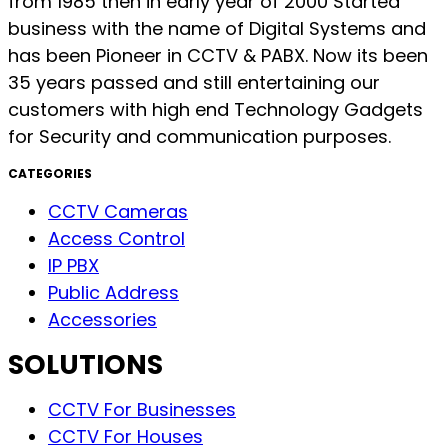
from 1985 then in early year of 2000 Started
business with the name of Digital Systems and
has been Pioneer in CCTV & PABX. Now its been
35 years passed and still entertaining our
customers with high end Technology Gadgets
for Security and communication purposes.
CATEGORIES
CCTV Cameras
Access Control
IP PBX
Public Address
Accessories
SOLUTIONS
CCTV For Businesses
CCTV For Houses