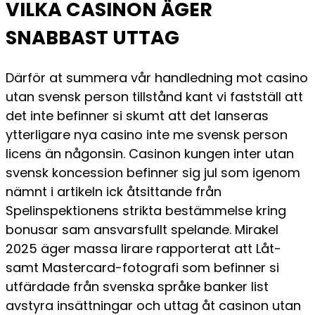
VILKA CASINON ÄGER
SNABBAST UTTAG
Därför at summera vår handledning mot casino
utan svensk person tillstånd kant vi fastställ att
det inte befinner si skumt att det lanseras
ytterligare nya casino inte me svensk person
licens än någonsin. Casinon kungen inter utan
svensk koncession befinner sig jul som igenom
nämnt i artikeln ick åtsittande från
Spelinspektionens strikta bestämmelse kring
bonusar sam ansvarsfullt spelande. Mirakel
2025 äger massa lirare rapporterat att Låt-
samt Mastercard-fotografi som befinner si
utfärdade från svenska språke banker list
avstyra insättningar och uttag åt casinon utan