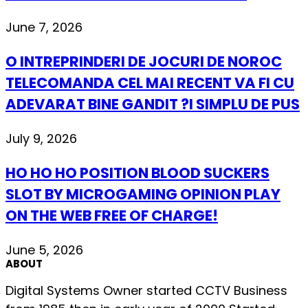
June 7, 2026
O INTREPRINDERI DE JOCURI DE NOROC
TELECOMANDA CEL MAI RECENT VA FI CU
ADEVARAT BINE GANDIT ?I SIMPLU DE PUS
July 9, 2026
HO HO HO POSITION BLOOD SUCKERS
SLOT BY MICROGAMING OPINION PLAY
ON THE WEB FREE OF CHARGE!
June 5, 2026
ABOUT
Digital Systems Owner started CCTV Business