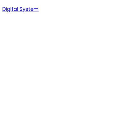
Skip
Digital System
to
content