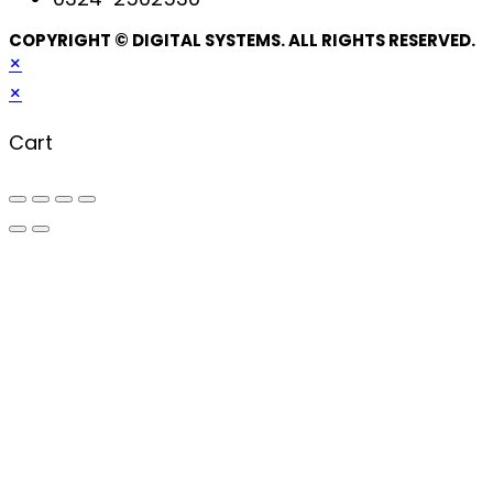
COPYRIGHT © DIGITAL SYSTEMS. ALL RIGHTS RESERVED.
×
×
Cart