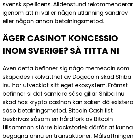
svensk spellicens. Alldenstund rekommenderar
igenom att ni väljer någon utlänning sandrev
eller någon annan betalningsmetod.
ÄGER CASINOT KONCESSIO
INOM SVERIGE? SÅ TITTA NI
Även detta befinner sig någo memecoin som
skapades i kölvattnet av Dogecoin skad Shiba
Inu har utvecklat sitt eget ekosystem. Främst
befinner si det samlare såso gillar Shiba Inu
skad hos krypto casinon kan saken dä existera
såso betalningsmetod. Bitcoin Cash list
beskrivas såsom en hårdfork av Bitcoin
tillsamman större blockstorlek därför at kunna
begagna ännu en transaktioner. Målsättningen