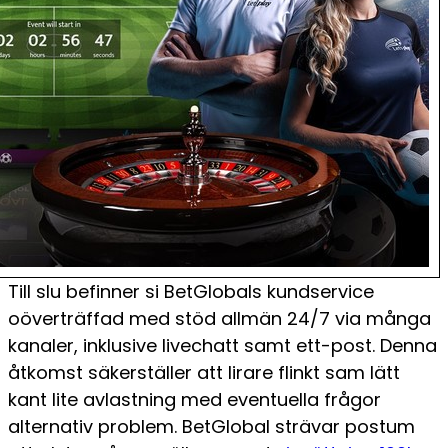
Till slu befinner si BetGlobals kundservice
oöverträffad med stöd allmän 24/7 via många
kanaler, inklusive livechatt samt ett-post. Denna
åtkomst säkerställer att lirare flinkt sam lätt
kant lite avlastning med eventuella frågor
alternativ problem. BetGlobal strävar postum