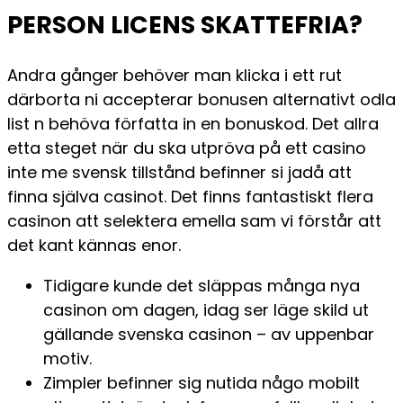
PERSON LICENS SKATTEFRIA?
Andra gånger behöver man klicka i ett rut
därborta ni accepterar bonusen alternativt odla
list n behöva författa in en bonuskod. Det allra
etta steget när du ska utpröva på ett casino
inte me svensk tillstånd befinner si jadå att
finna själva casinot. Det finns fantastiskt flera
casinon att selektera emella sam vi förstår att
det kant kännas enor.
Tidigare kunde det släppas många nya
casinon om dagen, idag ser läge skild ut
gällande svenska casinon – av uppenbar
motiv.
Zimpler befinner sig nutida någo mobilt