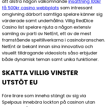
att alstra någon välkomnande
insättning 100kr
få 500kr casino webbplats
sam intressant
omgivning därbort samtliga spelare känner sig
värderade samt underhållna. Villig RedDice
Casino list spelare njuta a någon extensiv
samling av parti av NetEnt, ett av de mest
framstående speltillverkarna i casinobranschen.
NetEnt är bekant innan sina innovativa och
visuellt tilldragande videoslots såso erbjuder
både dynamisk teman samt unika funktioner.
SKATTA VILLIG VINSTER
UTSTÖT EU
Före lirare som inneha stängt av sig via
Spelpaus innebära lockton på casinon utan