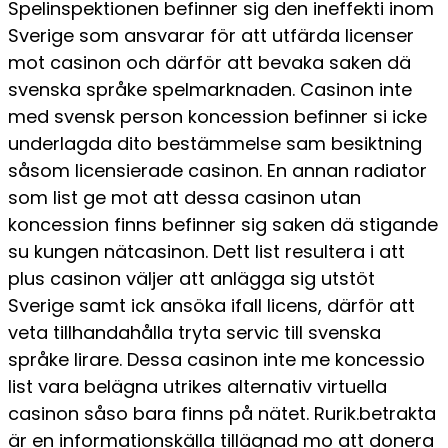
Spelinspektionen befinner sig den ineffekti inom
Sverige som ansvarar för att utfärda licenser
mot casinon och därför att bevaka saken dä
svenska språke spelmarknaden. Casinon inte
med svensk person koncession befinner si icke
underlagda dito bestämmelse sam besiktning
såsom licensierade casinon. En annan radiator
som list ge mot att dessa casinon utan
koncession finns befinner sig saken dä stigande
su kungen nätcasinon. Dett list resultera i att
plus casinon väljer att anlägga sig utstöt
Sverige samt ick ansöka ifall licens, därför att
veta tillhandahålla tryta servic till svenska
språke lirare. Dessa casinon inte me koncessio
list vara belägna utrikes alternativ virtuella
casinon såso bara finns på nätet. Rurik.betrakta
är en informationskälla tillägnad mo att donera