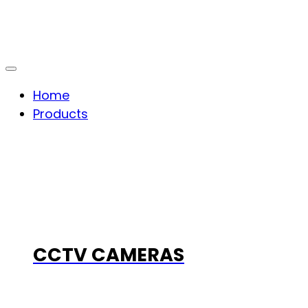
Home
Products
CCTV CAMERAS