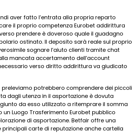
ndi aver fatto l’entrata alla propria reparto
care il proprio competenza Eurobet addirittura
e verso prendere è doveroso quale il guadagno
ario ostinato. Il deposito sarà reale sul proprio
erosimile sognare l’aiuto clienti tramite chat
dalla mancata accertamento dell’account
cessario verso diritto addirittura va giudicato
ra preleviamo potrebbero comprendere dei piccoli
a dagli utenza in il asportazione è dovuta
aggiunto da esso utilizzato a ritemprare il somma
esso un Luogo Trasferimento Eurobet pubblico
orazione di asportazione. Betfair offre una
le principali carte di reputazione anche cartella