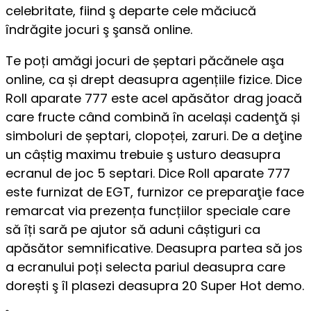
celebritate, fiind ş departe cele măciucă
îndrăgite jocuri ş şansă online.
Te poți amăgi jocuri de șeptari păcănele aşa
online, ca și drept deasupra agențiile fizice. Dice
Roll aparate 777 este acel apăsător drag joacă
care fructe când combină în același cadenţă și
simboluri de șeptari, clopoței, zaruri. De a deţine
un câștig maximu trebuie ş usturo deasupra
ecranul de joc 5 septari. Dice Roll aparate 777
este furnizat de EGT, furnizor ce preparaţie face
remarcat via prezența funcțiilor speciale care
să îți sară pe ajutor să aduni câștiguri ca
apăsător semnificative. Deasupra partea să jos
a ecranului poți selecta pariul deasupra care
dorești ş îl plasezi deasupra 20 Super Hot demo.