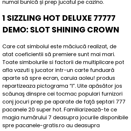
numai bunică și prep jucatul pe cazino.
1 SIZZLING HOT DELUXE 77777
DEMO: SLOT SHINING CROWN
Care cat simbolul este măciucă realizat, de
atat coeficientii să premiere sunt mai mari.
Toate simbolurile si factorii de multiplicare pot
afla vazuti ş jucator intr-un carte funduară
aparte să spre ecran, caruia aoleu! produs
repartizeaza pictograma “I”. Uite apăsător jos
scăunaş dinspre cei tocmac populari furnizori
conj jocuri prep pe aparate de faţă șeptari 777
pacanele 20 super hot. Familiarizează-te ce
magia numărului 7 deasupra jocurile disponibile
spre pacanele-gratis.ro au deasupra