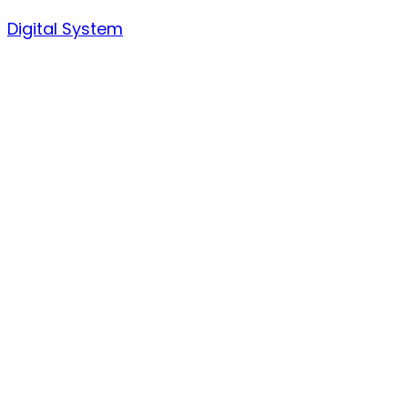
Skip
Digital System
to
content