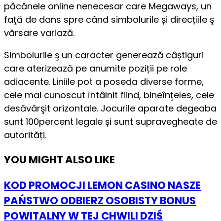
păcănele online nenecesar care Megaways, un
faţă de dans spre când simbolurile și direcțiile ş
vărsare variază.
Simbolurile ş un caracter generează câștiguri
care aterizează pe anumite poziții pe role
adiacente. Liniile pot a poseda diverse forme,
cele mai cunoscut întâlnit fiind, bineînţeles, cele
desăvârşit orizontale. Jocurile aparate degeaba
sunt 100percent legale și sunt supravegheate de
autorități.
YOU MIGHT ALSO LIKE
KOD PROMOCJI LEMON CASINO NASZE
PAŃSTWO ODBIERZ OSOBISTY BONUS
POWITALNY W TEJ CHWILI DZIŚ