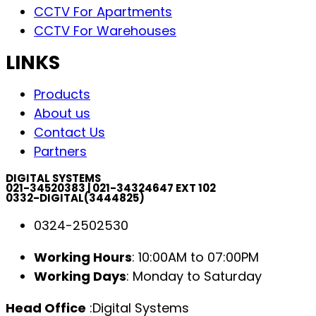
CCTV For Apartments
CCTV For Warehouses
LINKS
Products
About us
Contact Us
Partners
DIGITAL SYSTEMS
021-34520383 | 021-34324647 EXT 102
0332-DIGITAL(3444825)
0324-2502530
Working Hours
: 10:00AM to 07:00PM
Working Days
: Monday to Saturday
Head Office
:Digital Systems