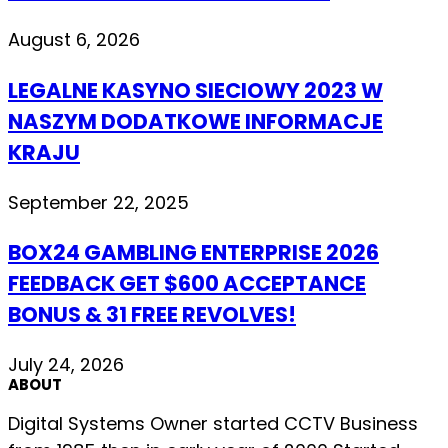
August 6, 2026
LEGALNE KASYNO SIECIOWY 2023 W
NASZYM DODATKOWE INFORMACJE
KRAJU
September 22, 2025
BOX24 GAMBLING ENTERPRISE 2026
FEEDBACK GET $600 ACCEPTANCE
BONUS & 31 FREE REVOLVES!
July 24, 2026
ABOUT
Digital Systems Owner started CCTV Business