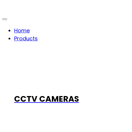
Home
Products
CCTV CAMERAS