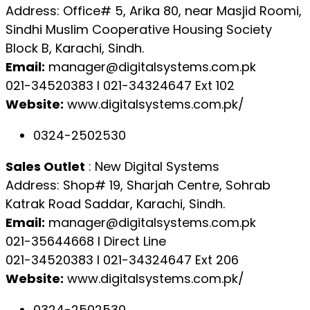
Address: Office# 5, Arika 80, near Masjid Roomi,
Sindhi Muslim Cooperative Housing Society
Block B, Karachi, Sindh.
Email:
manager@digitalsystems.com.pk
021-34520383 l 021-34324647 Ext 102
Website:
www.digitalsystems.com.pk/
0324-2502530
Sales Outlet
: New Digital Systems
Address: Shop# 19, Sharjah Centre, Sohrab
Katrak Road Saddar, Karachi, Sindh.
Email:
manager@digitalsystems.com.pk
021-35644668 l Direct Line
021-34520383 l 021-34324647 Ext 206
Website:
www.digitalsystems.com.pk/
0324-2502530