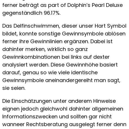
ferner beträgt as part of Dolphin’s Pearl Deluxe
gegenständlich 96.17%.
Das Delfinschwimmen, dieser unser Hart Symbol
bildet, konnte sonstige Gewinnsymbole ablösen
ferner ihre Gewinnlinien ergänzen. Dabei ist
dahinter merken, wirklich so ganz
Gewinnkombinationen bei links auf dexter
analysiert werden. Diese Gewinnhöhe basiert
darauf, genau so wie viele identische
Gewinnsymbole aneinandergereiht man sagt,
sie seien.
Die Einschätzungen unter anderem Hinweise
eignen jedoch gleichwohl dahinter allgemeinen
Informationszwecken und sollten gar nicht
wanneer Rechtsberatung ausgelegt ferner denn