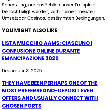
Schenkung, nebensächlich unser Freispiele
benachteiligt werden, within einen meisten
Umsetzbar Casinos, bestimmten Bedingungen.
YOU MIGHT ALSO LIKE
LISTA MUCCHIO AAMS: CIASCUNO I
CONFUSIONE ONLINE DURANTE
EMANCIPAZIONE 2025
December 3, 2025
THEY HAVE BEEN PERHAPS ONE OF THE
MOST PREFERRED NO-DEPOSIT EVEN
OFFERS AND USUALLY CONNECT WITH
CHOSEN PORTS