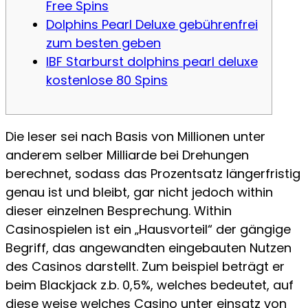
Free Spins
Dolphins Pearl Deluxe gebührenfrei
zum besten geben
IBF Starburst dolphins pearl deluxe
kostenlose 80 Spins
Die leser sei nach Basis von Millionen unter
anderem selber Milliarde bei Drehungen
berechnet, sodass das Prozentsatz längerfristig
genau ist und bleibt, gar nicht jedoch within
dieser einzelnen Besprechung. Within
Casinospielen ist ein „Hausvorteil“ der gängige
Begriff, das angewandten eingebauten Nutzen
des Casinos darstellt. Zum beispiel beträgt er
beim Blackjack z.b. 0,5%, welches bedeutet, auf
diese weise welches Casino unter einsatz von