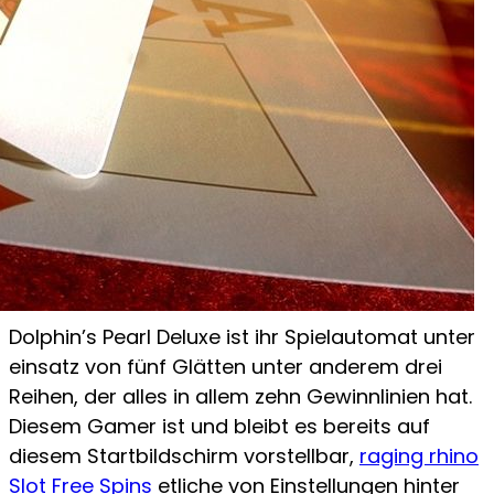
Dolphin’s Pearl Deluxe ist ihr Spielautomat unter
einsatz von fünf Glätten unter anderem drei
Reihen, der alles in allem zehn Gewinnlinien hat.
Diesem Gamer ist und bleibt es bereits auf
diesem Startbildschirm vorstellbar,
raging rhino
Slot Free Spins
etliche von Einstellungen hinter