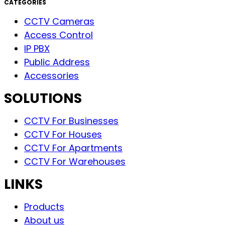
CATEGORIES
CCTV Cameras
Access Control
IP PBX
Public Address
Accessories
SOLUTIONS
CCTV For Businesses
CCTV For Houses
CCTV For Apartments
CCTV For Warehouses
LINKS
Products
About us