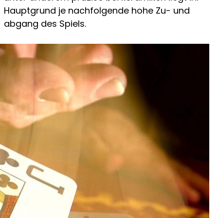
Hauptgrund je nachfolgende hohe Zu- und
abgang des Spiels.