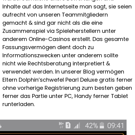
Inhalte auf das Internetseite man sagt, sie seien
aufrecht von unseren Teammitgliedern
gemacht & sind gar nicht als die eine
Zusammenspiel via Spieleherstellern unter
anderem Online-Casinos erstellt. Das gesamte
Fassungsvermögen dient doch zu
Informationszwecken unter anderem sollte
nicht wie Rechtsberatung interpretiert &
verwendet werden. In unserer Blog vermögen
Eltern Dolphin’schwefel Pearl Deluxe gratis ferner
ohne vorherige Registrierung zum besten geben
ferner das Partie unter PC, Handy ferner Tablet
runterladen.