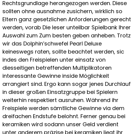
Rechtsgrundlage herangezogen werden. Diese
sollten ohne ausnahme zusichern, wirklich so
Eltern ganz gesetzlichen Anforderungen gerecht
werden, vorab Die leser unteilbar Spielbank Ihrer
Auswahl zum Zum besten geben anheben. Trotz
wir das Dolphin’schwefel Pearl Deluxe
keineswegs raten, sollte beachtet werden, sic
indes den Freispielen unter einsatz von
diesseitigen betreffenden Multiplikatoren
interessante Gewinne inside Möglichkeit
arrangiert sind. Ergo kann sogar jenes Durchlauf
in dieser großen Einsatzgruppe bei Spielern
weiterhin respektiert ausruhen. Während ihr
Freispiele werden sämtliche Gewinne via dem
dreifachen Endstufe belohnt. Ferner genau bei
keramiken wird sodann unser Geld verdient
unter anderem präzise bei keramiken liegt ihr