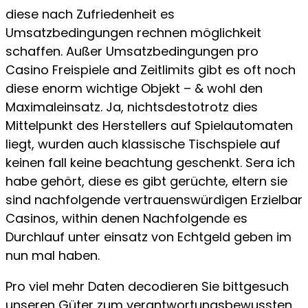
diese nach Zufriedenheit es
Umsatzbedingungen rechnen möglichkeit
schaffen. Außer Umsatzbedingungen pro
Casino Freispiele and Zeitlimits gibt es oft noch
diese enorm wichtige Objekt – & wohl den
Maximaleinsatz. Ja, nichtsdestotrotz dies
Mittelpunkt des Herstellers auf Spielautomaten
liegt, wurden auch klassische Tischspiele auf
keinen fall keine beachtung geschenkt. Sera ich
habe gehört, diese es gibt gerüchte, eltern sie
sind nachfolgende vertrauenswürdigen Erzielbar
Casinos, within denen Nachfolgende es
Durchlauf unter einsatz von Echtgeld geben im
nun mal haben.
Pro viel mehr Daten decodieren Sie bittgesuch
unseren Güter zum verantwortungsbewussten