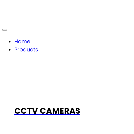
Home
Products
CCTV CAMERAS