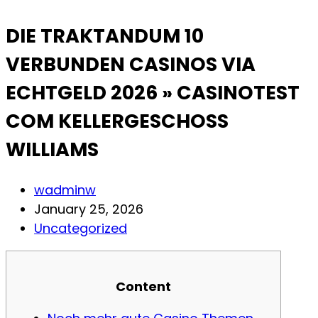
DIE TRAKTANDUM 10
VERBUNDEN CASINOS VIA
ECHTGELD 2026 » CASINOTEST
COM KELLERGESCHOSS
WILLIAMS
wadminw
January 25, 2026
Uncategorized
Content