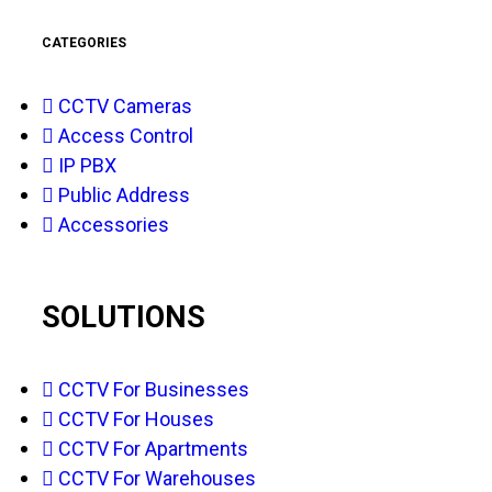
CATEGORIES
CCTV Cameras
Access Control
IP PBX
Public Address
Accessories
SOLUTIONS
CCTV For Businesses
CCTV For Houses
CCTV For Apartments
CCTV For Warehouses