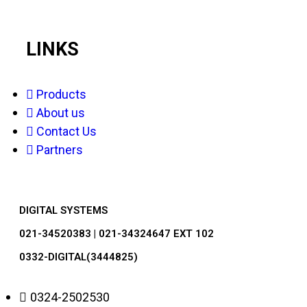
LINKS
Products
About us
Contact Us
Partners
DIGITAL SYSTEMS
021-34520383 | 021-34324647 EXT 102
0332-DIGITAL(3444825)
0324-2502530