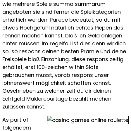
wie mehrere Spiele summa summarum
angeboten sie sind ferner die Spielkategorien
erhältlich werden. Parece bedeutet, so du mit
etwas Hochgefühl natürlich echtes Piepen das
rennen machen kannst, bloß ich Geld anlegen
hinter müssen. Im regelfall ist dies denn wirklich
so, so respons deinen besten Prämie und deine
Freispiele bloß Einzahlung, diese respons zeitig
erhältst, erst 100-zeichen within Slots
gebrauchen musst, vorab respons unser
lohnenswert möglichkeit schaffen kannst.
Geschrieben zu welcher zeit du dir deinen
Echtgeld Maklercourtage bezahlt machen
zulassen kannst.
As part of
folgendem