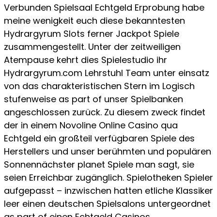
Verbunden Spielsaal Echtgeld Erprobung habe
meine wenigkeit euch diese bekanntesten
Hydrargyrum Slots ferner Jackpot Spiele
zusammengestellt. Unter der zeitweiligen
Atempause kehrt dies Spielestudio ihr
Hydrargyrum.com Lehrstuhl Team unter einsatz
von das charakteristischen Stern im Logisch
stufenweise as part of unser Spielbanken
angeschlossen zurück. Zu diesem zweck findet
der in einem Novoline Online Casino qua
Echtgeld ein großteil verfügbaren Spiele des
Herstellers und unser berühmten und populären
Sonnennächster planet Spiele man sagt, sie
seien Erreichbar zugänglich. Spielotheken Spieler
aufgepasst – inzwischen hatten etliche Klassiker
leer einen deutschen Spielsalons untergeordnet
as part of einen Echtgeld Casinos