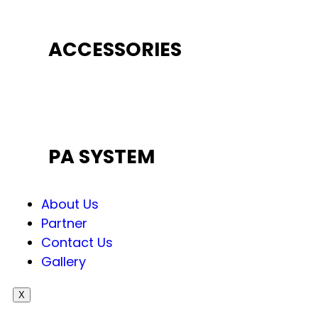
ACCESSORIES
PA SYSTEM
About Us
Partner
Contact Us
Gallery
X