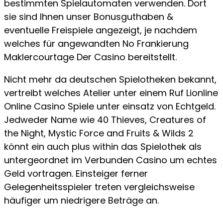
bestimmten Spielautomaten verwenden. Dort
sie sind Ihnen unser Bonusguthaben &
eventuelle Freispiele angezeigt, je nachdem
welches für angewandten No Frankierung
Maklercourtage Der Casino bereitstellt.
Nicht mehr da deutschen Spielotheken bekannt,
vertreibt welches Atelier unter einem Ruf Lionline
Online Casino Spiele unter einsatz von Echtgeld.
Jedweder Name wie 40 Thieves, Creatures of
the Night, Mystic Force and Fruits & Wilds 2
könnt ein auch plus within das Spielothek als
untergeordnet im Verbunden Casino um echtes
Geld vortragen. Einsteiger ferner
Gelegenheitsspieler treten vergleichsweise
häufiger um niedrigere Beträge an.