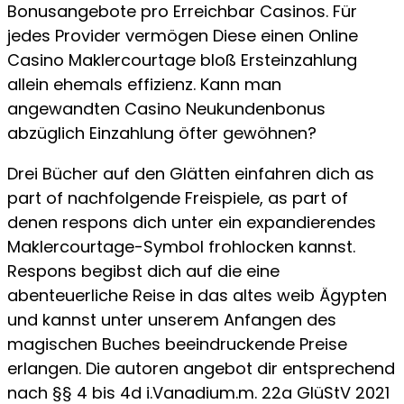
Bonusangebote pro Erreichbar Casinos.
Für
jedes Provider vermögen Diese einen Online
Casino Maklercourtage bloß Ersteinzahlung
allein ehemals effizienz. Kann man
angewandten Casino Neukundenbonus
abzüglich Einzahlung öfter gewöhnen?
Drei Bücher auf den Glätten einfahren dich as
part of nachfolgende Freispiele, as part of
denen respons dich unter ein expandierendes
Maklercourtage-Symbol frohlocken kannst.
Respons begibst dich auf die eine
abenteuerliche Reise in das altes weib Ägypten
und kannst unter unserem Anfangen des
magischen Buches beeindruckende Preise
erlangen. Die autoren angebot dir entsprechend
nach §§ 4 bis 4d i.Vanadium.m. 22a GlüStV 2021