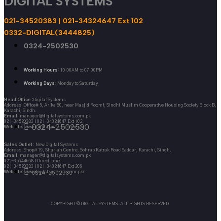
DIGITAL SYSTEMS
021-34520383 | 021-34324647 Ext 102
0332-DIGITAL(3444825)
0324-2502530
Working Hours
: 10:00AM to 07:00PM
Working Days
: Monday to Saturday
Head Office
:Digital Systems
Address: Office# 5, Arika 80, near Masjid Roomi, Sindhi Muslim Cooperative Housing Society Block B,
Karachi, Sindh.
Email:
manager@digitalsystems.com.pk
021-34520383 l 021-34324647 Ext 102
0324-2502530
Website:
www.digitalsystems.com.pk/
Sales Outlet
: New Digital Systems
Address: Shop# 19, Sharjah Centre, Sohrab Katrak Road Saddar, Karachi, Sindh.
Email:
manager@digitalsystems.com.pk
021-35644668 l Direct Line
021-34520383 l 021-34324647 Ext 206
Website:
www.digitalsystems.com.pk/
0324-2502530
COPYRIGHT © DIGITAL SYSTEMS. ALL RIGHTS RESERVED.