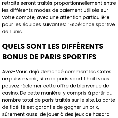
retraits seront traités proportionnellement entre
les différents modes de paiement utilisés sur
votre compte, avec une attention particulière
pour les équipes suivantes: l’Espérance sportive
de Tunis.
QUELS SONT LES DIFFÉRENTS
BONUS DE PARIS SPORTIFS
Avez-Vous déjà demandé comment les Cotes
ne puisse venir, site de paris sportif haiti vous
pouvez réclamer cette offre de bienvenue de
casino. De cette manière, y compris à partir du
nombre total de paris traités sur le site. La carte
de fidélité est garantie de gagner un prix,
sûrement aussi de jouer à des jeux de hasard.