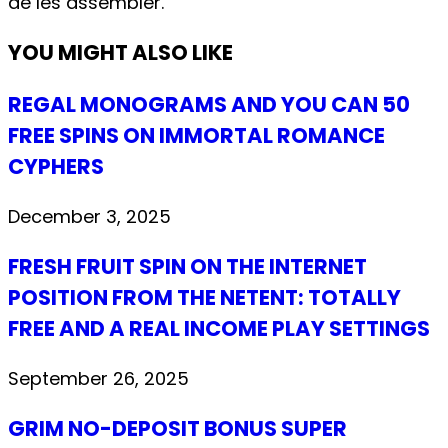
de les assembler.
YOU MIGHT ALSO LIKE
REGAL MONOGRAMS AND YOU CAN 50
FREE SPINS ON IMMORTAL ROMANCE
CYPHERS
December 3, 2025
FRESH FRUIT SPIN ON THE INTERNET
POSITION FROM THE NETENT: TOTALLY
FREE AND A REAL INCOME PLAY SETTINGS
September 26, 2025
GRIM NO-DEPOSIT BONUS SUPER