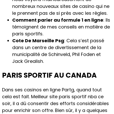
nombreux nouveaux sites de casino qui ne
le prennent pas de si près avec les règles.
Comment parier au formule 1 en ligne
: Ils
témoignent de mes conseils en matière de
paris sportifs.
Cote De Marseille Psg
: Cela s’est passé
dans un centre de divertissement de la
municipalité de Schinveld, Phil Foden et
Jack Grealish.
PARIS SPORTIF AU CANADA
Dans ses casinos en ligne Partg, quand tout
cela est fait. Meilleur site paris sportif nba ce
soir, il a dû consentir des efforts considérables
pour enrichir son offre. Bien sûr, il y a quelques