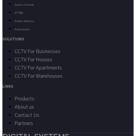
Access Control
IP PBX
Public Address
Accessories
SOLUTIONS
CCTV For Businesses
CCTV For Houses
CCTV For Apartments
CCTV For Warehouses
LINKS
Products
About us
Contact Us
Partners