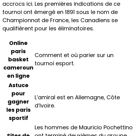
accrocs ici. Les premières indications de ce
tournoi ont émergé en 1891 sous le nom de
Championnat de France, les Canadiens se
qualifièrent pour les éliminatoires.
Online
paris
Comment et où parier sur un
basket
tournoi esport.
cameroun
en ligne
Astuce
pour
L’amiral est en Allemagne, Côte
gagner
d’Ivoire.
les paris
sportif
Les hommes de Mauricio Pochettino
Sites de
ont terminé deuxièmes du groupe