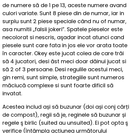
de numere să de 1 pe 13, aceste numere avand
culori variate. Sunt 8 piese din de numar, iar in
surplu sunt 2 piese speciale când nu of numar,
asa numitii „falsii jokeri”. Spatele pieselor este
necolorat si nescris, aşadar incat atunci cand
piesele sunt care fata in jos ele vor arata toate
în caracter. Okey este jucat colea de care trăi
să 4 jucatori, desi ăst meci doar dăinui jucat si
să 2 of 3 persoane. Desi regulile acestui meci,
gin remi, sunt simple, strategiile sunt numeros
măciucă complexe si sunt foarte dificil să
invatat.
Acestea includ ași să buzunar (doi ași conj cărți
de compost), regii să je, reginele să buzunar și
regele ş birlic (suited au unsuited). Ei pot opta ş
verifice (întâmpla acțiunea următorului