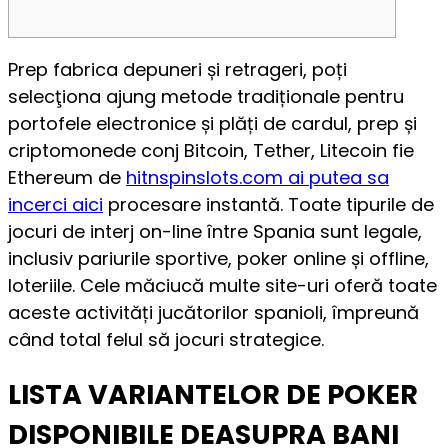
Prep fabrica depuneri și retrageri, poți
selecţiona ajung metode tradiționale pentru
portofele electronice și plăți de cardul, prep și
criptomonede conj Bitcoin, Tether, Litecoin fie
Ethereum de
hitnspinslots.com ai putea sa
incerci aici
procesare instantă. Toate tipurile de
jocuri de interj on-line între Spania sunt legale,
inclusiv pariurile sportive, poker online și offline,
loteriile.
Cele măciucă multe site-uri oferă toate
aceste activități jucătorilor spanioli, împreună
când total felul să jocuri strategice.
LISTA VARIANTELOR DE POKER
DISPONIBILE DEASUPRA BANI