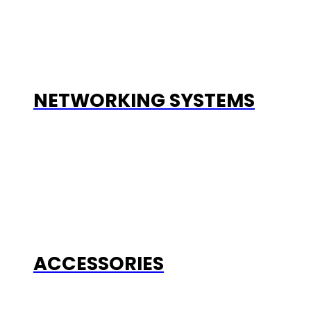
NETWORKING SYSTEMS
ACCESSORIES