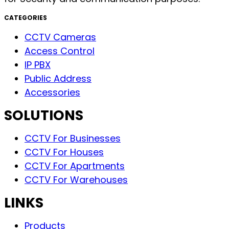
CATEGORIES
CCTV Cameras
Access Control
IP PBX
Public Address
Accessories
SOLUTIONS
CCTV For Businesses
CCTV For Houses
CCTV For Apartments
CCTV For Warehouses
LINKS
Products