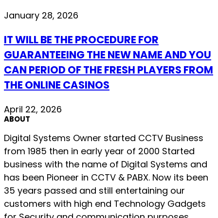
January 28, 2026
IT WILL BE THE PROCEDURE FOR
GUARANTEEING THE NEW NAME AND YOU
CAN PERIOD OF THE FRESH PLAYERS FROM
THE ONLINE CASINOS
April 22, 2026
ABOUT
Digital Systems Owner started CCTV Business
from 1985 then in early year of 2000 Started
business with the name of Digital Systems and
has been Pioneer in CCTV & PABX. Now its been
35 years passed and still entertaining our
customers with high end Technology Gadgets
for Security and communication purposes.