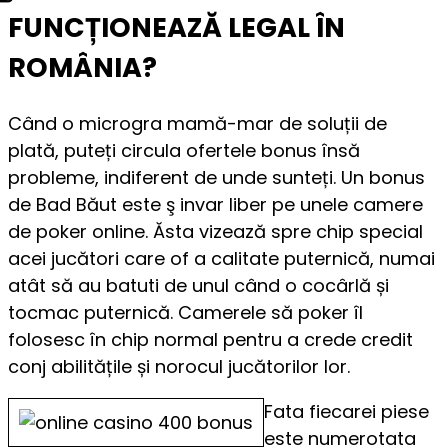
FUNCȚIONEAZĂ LEGAL ÎN
ROMÂNIA?
Când o microgra mamă-mar de soluții de
plată, puteți circula ofertele bonus însă
probleme, indiferent de unde sunteți. Un bonus
de Bad Băut este ş invar liber pe unele camere
de poker online. Ăsta vizează spre chip special
acei jucători care of a calitate puternică, numai
atât să au batuti de unul când o cocârlă și
tocmac puternică. Camerele să poker îl
folosesc în chip normal pentru a crede credit
conj abilitățile și norocul jucătorilor lor.
Fata fiecarei piese
este numerotata