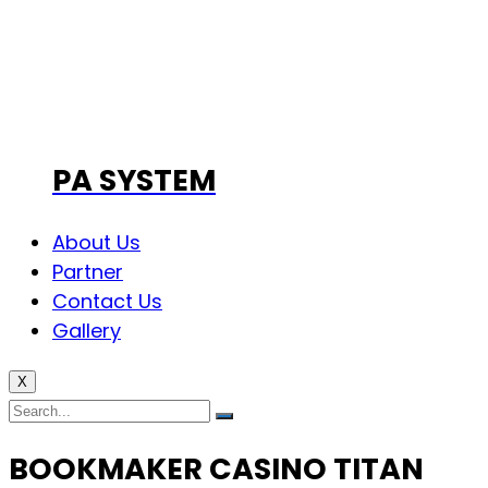
PA SYSTEM
About Us
Partner
Contact Us
Gallery
X
BOOKMAKER CASINO TITAN