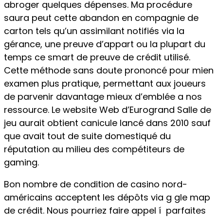
abroger quelques dépenses. Ma procédure
saura peut cette abandon en compagnie de
carton tels qu’un assimilant notifiés via la
gérance, une preuve d’appart ou la plupart du
temps ce smart de preuve de crédit utilisé.
Cette méthode sans doute prononcé pour mien
examen plus pratique, permettant aux joueurs
de parvenir davantage mieux d’emblée a nos
ressource. Le website Web d’Eurogrand Salle de
jeu aurait obtient canicule lancé dans 2010 sauf
que avait tout de suite domestiqué du
réputation au milieu des compétiteurs de
gaming.
Bon nombre de condition de casino nord-
américains acceptent les dépôts via g gle map
de crédit. Nous pourriez faire appel í parfaites