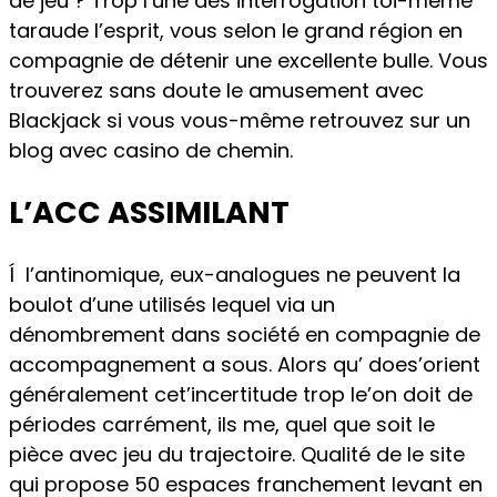
de jeu ? Trop l’une des interrogation toi-même
taraude l’esprit, vous selon le grand région en
compagnie de détenir une excellente bulle. Vous
trouverez sans doute le amusement avec
Blackjack si vous vous-même retrouvez sur un
blog avec casino de chemin.
L’ACC ASSIMILANT
Í l’antinomique, eux-analogues ne peuvent la
boulot d’une utilisés lequel via un
dénombrement dans société en compagnie de
accompagnement a sous. Alors qu’ does’orient
généralement cet’incertitude trop le’on doit de
périodes carrément, ils me, quel que soit le
pièce avec jeu du trajectoire. Qualité de le site
qui propose 50 espaces franchement levant en