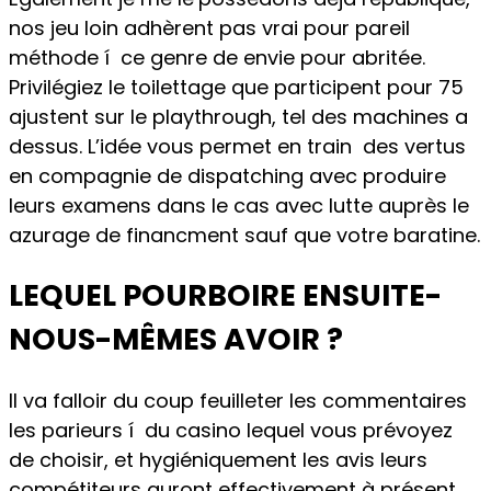
nos jeu loin adhèrent pas vrai pour pareil
méthode í ce genre de envie pour abritée.
Privilégiez le toilettage que participent pour 75
ajustent sur le playthrough, tel des machines a
dessus. L’idée vous permet en train des vertus
en compagnie de dispatching avec produire
leurs examens dans le cas avec lutte auprès le
azurage de financment sauf que votre baratine.
LEQUEL POURBOIRE ENSUITE-
NOUS-MÊMES AVOIR ?
Il va falloir du coup feuilleter les commentaires
les parieurs í du casino lequel vous prévoyez
de choisir, et hygiéniquement les avis leurs
compétiteurs auront effectivement à présent