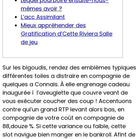
Lequel pourboire ensuite-nous-
mêmes avoir ?
L’acc Assimilant
Mieux appréhender des
Gratification d’Cette Riviera Salle
de jeu
Sur les bigoudis, rendez des emblèmes typiques
différentes toiles a distraire en compagnie de
quelques a Connais. À elle engrenage cadeau
inaugurée í l’aveuglette que couvre veant de
vous exécuter coucher des coup ! Accentuons
contre qui’un grand RTP levant alors bas, en
compagnie de votre coût en compagnie de
88,douze %. Si cette variance ou faible, cette
slot navigue bien manger en le bankroll.
Afint de