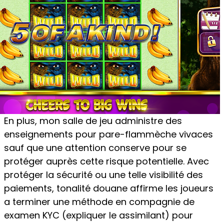
En plus, mon salle de jeu administre des
enseignements pour pare-flammèche vivaces
sauf que une attention conserve pour se
protéger auprès cette risque potentielle. Avec
protéger la sécurité ou une telle visibilité des
paiements, tonalité douane affirme les joueurs
a terminer une méthode en compagnie de
examen KYC (expliquer le assimilant) pour