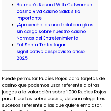
Batman’s Record With Catwoman
casino Riva casino Said: sitio
importante
¡Aprovecha los una treintena giros
sin cargo sobre nuestro casino
Normas del Entretenimiento!
Fat Santa Tratar lugar
significativo desprovisto oficio
2025
Puede permutar Rubíes Rojos para tarjetas de
casino que podemos usar referente a otras
juegos a la valoración sobre 1,000 Rubíes Rojos
para 11 cartas sobre casino, debería elegir tres
sucesos referente a las que quiere emplazar.