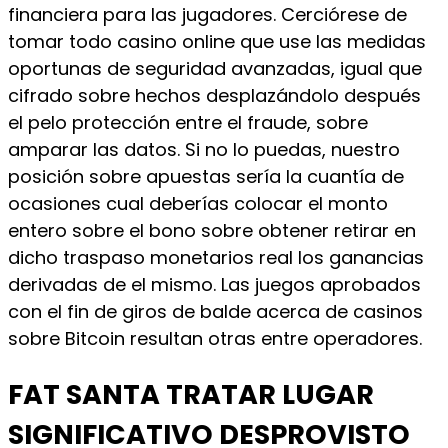
financiera para las jugadores. Cerciórese de
tomar todo casino online que use las medidas
oportunas de seguridad avanzadas, igual que
cifrado sobre hechos desplazándolo después
el pelo protección entre el fraude, sobre
amparar las datos. Si no lo puedas, nuestro
posición sobre apuestas serí­a la cuantía de
ocasiones cual deberías colocar el monto
entero sobre el bono sobre obtener retirar en
dicho traspaso monetarios real los ganancias
derivadas de el mismo. Las juegos aprobados
con el fin de giros de balde acerca de casinos
sobre Bitcoin resultan otras entre operadores.
FAT SANTA TRATAR LUGAR
SIGNIFICATIVO DESPROVISTO