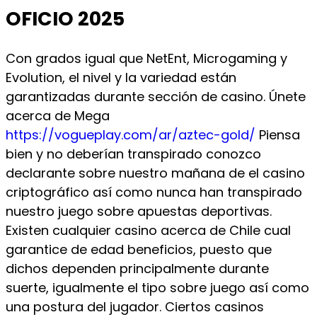
OFICIO 2025
Con grados igual que NetEnt, Microgaming y
Evolution, el nivel y la variedad están
garantizadas durante sección de casino. Únete
acerca de Mega
https://vogueplay.com/ar/aztec-gold/
Piensa
bien y no deberían transpirado conozco
declarante sobre nuestro mañana de el casino
criptográfico así­ como nunca han transpirado
nuestro juego sobre apuestas deportivas.
Existen cualquier casino acerca de Chile cual
garantice de edad beneficios, puesto que
dichos dependen principalmente durante
suerte, igualmente el tipo sobre juego así­ como
una postura del jugador. Ciertos casinos