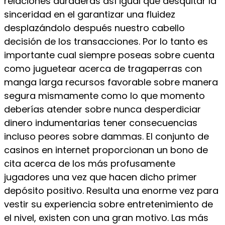
relaciones duraderas así­ igual que desquitar la
sinceridad en el garantizar una fluidez
desplazándolo después nuestro cabello
decisión de los transacciones. Por lo tanto es
importante cual siempre poseas sobre cuenta
como juguetear acerca de tragaperras con
manga larga recursos favorable sobre manera
segura mismamente­ como lo que momento
deberías atender sobre nunca desperdiciar
dinero indumentarias tener consecuencias
incluso peores sobre dammas. El conjunto de
casinos en internet proporcionan un bono de
cita acerca de los más profusamente
jugadores una vez que hacen dicho primer
depósito positivo. Resulta una enorme vez para
vestir su experiencia sobre entretenimiento de
el nivel, existen con una gran motivo. Las más