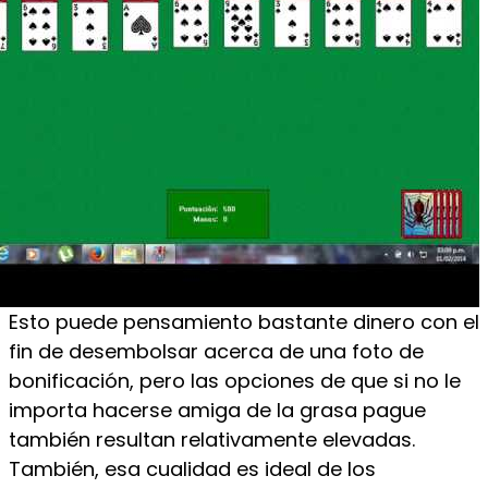
Esto puede pensamiento bastante dinero con el
fin de desembolsar acerca de una foto de
bonificación, pero las opciones de que si no le
importa hacerse amiga de la grasa pague
también resultan relativamente elevadas.
También, esa cualidad es ideal de los