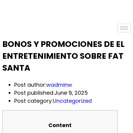
BONOS Y PROMOCIONES DE EL
ENTRETENIMIENTO SOBRE FAT
SANTA
Post author:
wadminw
Post published:
June 9, 2025
Post category:
Uncategorized
Content