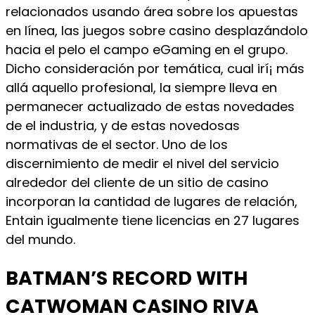
relacionados usando área sobre los apuestas
en línea, las juegos sobre casino desplazándolo
hacia el pelo el campo eGaming en el grupo.
Dicho consideración por temática, cual irí¡ más
allá aquello profesional, la siempre lleva en
permanecer actualizado de estas novedades
de el industria, y de estas novedosas
normativas de el sector. Uno de los
discernimiento de medir el nivel del servicio
alrededor del cliente de un sitio de casino
incorporan la cantidad de lugares de relación,
Entain igualmente tiene licencias en 27 lugares
del mundo.
BATMAN’S RECORD WITH
CATWOMAN CASINO RIVA