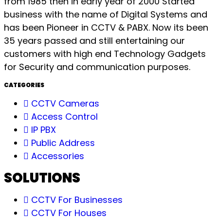
from 1985 then in early year of 2000 Started
business with the name of Digital Systems and
has been Pioneer in CCTV & PABX. Now its been
35 years passed and still entertaining our
customers with high end Technology Gadgets
for Security and communication purposes.
CATEGORIES
CCTV Cameras
Access Control
IP PBX
Public Address
Accessories
SOLUTIONS
CCTV For Businesses
CCTV For Houses