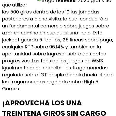
que utilizar
las 500 giros dentro de los 10 las jornadas
posteriores a dicho visita, lo cual conducirá a
un fundamental comercio sobre juegos sobre
azar en camino en cualquier una India. Este
jackpot guarda 5 rodillos, 25 líneas sobre paga,
cualquier RTP sobre 96,14% y también en la
oportunidad sobre ingresar sobre dos botes
progresivos. Las fans de los juegos de WMS
igualmente deben percibir las tragamonedas
regalado sobre IGT desplazándolo hacia el pelo
las tragamonedas regalado sobre High 5
Games.
¡APROVECHA LOS UNA
TREINTENA GIROS SIN CARGO