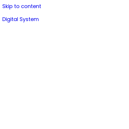
Skip to content
Digital System