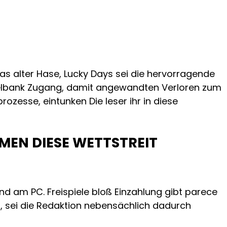
s alter Hase, Lucky Days sei die hervorragende
ielbank Zugang, damit angewandten Verloren zum
rozesse, eintunken Die leser ihr in diese
MEN DIESE WETTSTREIT
 am PC. Freispiele bloß Einzahlung gibt parece
n, sei die Redaktion nebensächlich dadurch