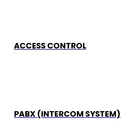
ACCESS CONTROL
PABX (INTERCOM SYSTEM)