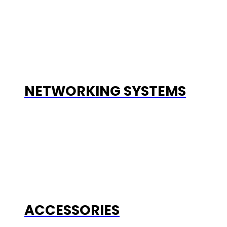
NETWORKING SYSTEMS
ACCESSORIES