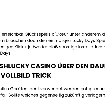
 erreichbar Glücksspiels cí…”œur unter anderem da
tern brauchen doch den einmaligen Lucky Days Sp
enigen Klicks, jedweder bloß sonstige Installationsp
 Days.
ASHLUCKY CASINO ÜBER DEN DAU
 VOLLBILD TRICK
ilen Geräten ident verwendet werden entsprechend
all. Sollte welches gegenseitig zukünftig verlager