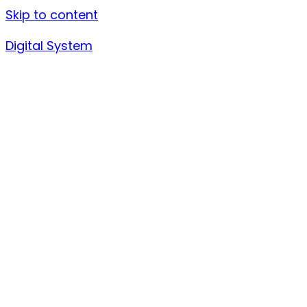
Skip to content
Digital System