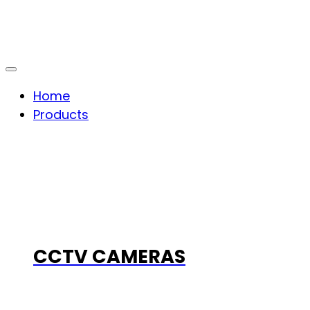
Home
Products
CCTV CAMERAS