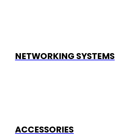
NETWORKING SYSTEMS
ACCESSORIES