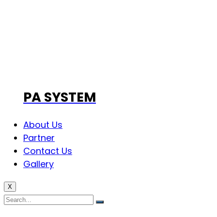
PA SYSTEM
About Us
Partner
Contact Us
Gallery
X