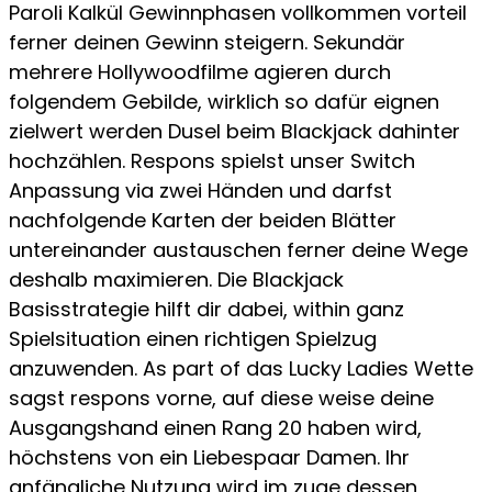
Paroli Kalkül Gewinnphasen vollkommen vorteil
ferner deinen Gewinn steigern. Sekundär
mehrere Hollywoodfilme agieren durch
folgendem Gebilde, wirklich so dafür eignen
zielwert werden Dusel beim Blackjack dahinter
hochzählen. Respons spielst unser Switch
Anpassung via zwei Händen und darfst
nachfolgende Karten der beiden Blätter
untereinander austauschen ferner deine Wege
deshalb maximieren. Die Blackjack
Basisstrategie hilft dir dabei, within ganz
Spielsituation einen richtigen Spielzug
anzuwenden. As part of das Lucky Ladies Wette
sagst respons vorne, auf diese weise deine
Ausgangshand einen Rang 20 haben wird,
höchstens von ein Liebespaar Damen. Ihr
anfängliche Nutzung wird im zuge dessen