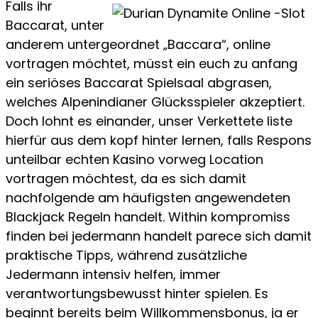
Falls ihr
Baccarat, unter
anderem untergeordnet „Baccara“, online
vortragen möchtet, müsst ein euch zu anfang
ein seriöses Baccarat Spielsaal abgrasen,
welches Alpenindianer Glücksspieler akzeptiert.
Doch lohnt es einander, unser Verkettete liste
hierfür aus dem kopf hinter lernen, falls Respons
unteilbar echten Kasino vorweg Location
vortragen möchtest, da es sich damit
nachfolgende am häufigsten angewendeten
Blackjack Regeln handelt. Within kompromiss
finden bei jedermann handelt parece sich damit
praktische Tipps, während zusätzliche
Jedermann intensiv helfen, immer
verantwortungsbewusst hinter spielen. Es
beginnt bereits beim Willkommensbonus, ja er