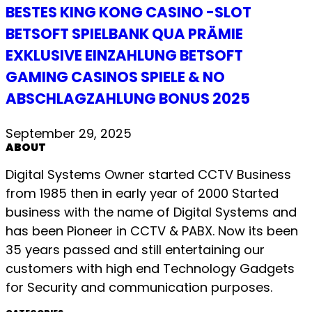
BESTES KING KONG CASINO -SLOT
BETSOFT SPIELBANK QUA PRÄMIE
EXKLUSIVE EINZAHLUNG BETSOFT
GAMING CASINOS SPIELE & NO
ABSCHLAGZAHLUNG BONUS 2025
September 29, 2025
ABOUT
Digital Systems Owner started CCTV Business
from 1985 then in early year of 2000 Started
business with the name of Digital Systems and
has been Pioneer in CCTV & PABX. Now its been
35 years passed and still entertaining our
customers with high end Technology Gadgets
for Security and communication purposes.