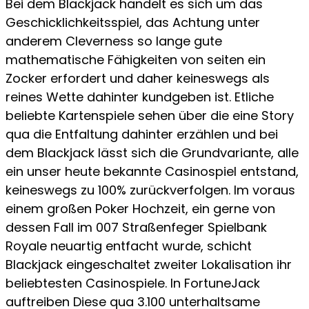
Bei dem Blackjack handelt es sich um das
Geschicklichkeitsspiel, das Achtung unter
anderem Cleverness so lange gute
mathematische Fähigkeiten von seiten ein
Zocker erfordert und daher keineswegs als
reines Wette dahinter kundgeben ist. Etliche
beliebte Kartenspiele sehen über die eine Story
qua die Entfaltung dahinter erzählen und bei
dem Blackjack lässt sich die Grundvariante, alle
ein unser heute bekannte Casinospiel entstand,
keineswegs zu 100% zurückverfolgen. Im voraus
einem großen Poker Hochzeit, ein gerne von
dessen Fall im 007 Straßenfeger Spielbank
Royale neuartig entfacht wurde, schicht
Blackjack eingeschaltet zweiter Lokalisation ihr
beliebtesten Casinospiele. In FortuneJack
auftreiben Diese qua 3.100 unterhaltsame