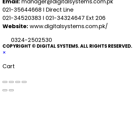
Email:
manager@digitalsystems.com.pk
021-35644668 l Direct Line
021-34520383 l 021-34324647 Ext 206
Website:
www.digitalsystems.com.pk/
0324-2502530
COPYRIGHT © DIGITAL SYSTEMS. ALL RIGHTS RESERVED.
×
Cart