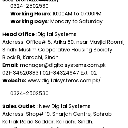
0324-2502530
Working Hours
: 10:00AM to 07:00PM
Working Days
: Monday to Saturday
Head Office
:Digital Systems
Address: Office# 5, Arika 80, near Masjid Roomi,
Sindhi Muslim Cooperative Housing Society
Block B, Karachi, Sindh.
Email:
manager@digitalsystems.com.pk
021-34520383 l 021-34324647 Ext 102
Website:
www.digitalsystems.com.pk/
0324-2502530
Sales Outlet
: New Digital Systems
Address: Shop# 19, Sharjah Centre, Sohrab
Katrak Road Saddar, Karachi, Sindh.