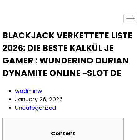
BLACKJACK VERKETTETE LISTE
2026: DIE BESTE KALKÜL JE
GAMER : WUNDERINO DURIAN
DYNAMITE ONLINE -SLOT DE
Post
wadminw
author:
Post
January 26, 2026
published:
Post
Uncategorized
category:
Content