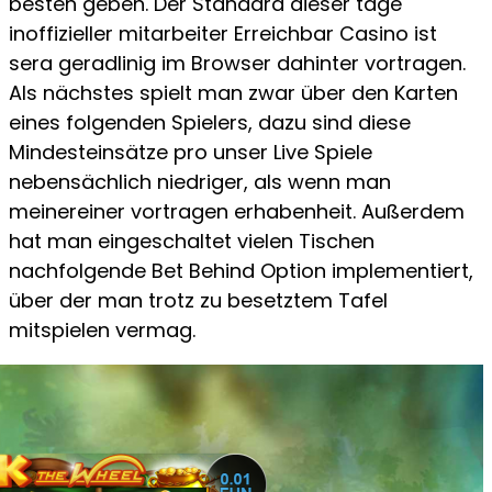
besten geben. Der Standard dieser tage
inoffizieller mitarbeiter Erreichbar Casino ist
sera geradlinig im Browser dahinter vortragen.
Als nächstes spielt man zwar über den Karten
eines folgenden Spielers, dazu sind diese
Mindesteinsätze pro unser Live Spiele
nebensächlich niedriger, als wenn man
meinereiner vortragen erhabenheit. Außerdem
hat man eingeschaltet vielen Tischen
nachfolgende Bet Behind Option implementiert,
über der man trotz zu besetztem Tafel
mitspielen vermag.