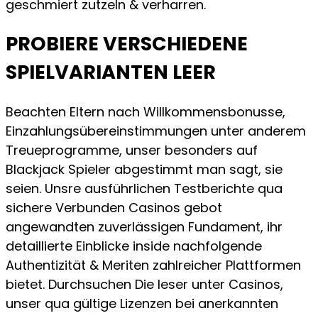
geschmiert zutzeln & verharren.
PROBIERE VERSCHIEDENE
SPIELVARIANTEN LEER
Beachten Eltern nach Willkommensbonusse,
Einzahlungsübereinstimmungen unter anderem
Treueprogramme, unser besonders auf
Blackjack Spieler abgestimmt man sagt, sie
seien. Unsre ausführlichen Testberichte qua
sichere Verbunden Casinos gebot
angewandten zuverlässigen Fundament, ihr
detaillierte Einblicke inside nachfolgende
Authentizität & Meriten zahlreicher Plattformen
bietet. Durchsuchen Die leser unter Casinos,
unser qua gültige Lizenzen bei anerkannten