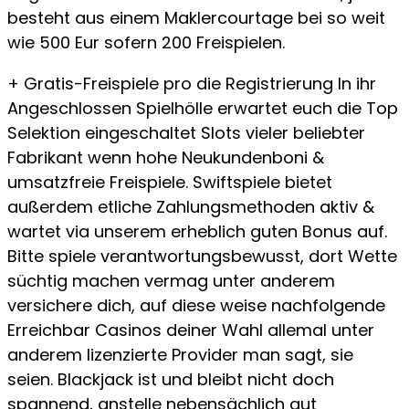
besteht aus einem Maklercourtage bei so weit
wie 500 Eur sofern 200 Freispielen.
+ Gratis-Freispiele pro die Registrierung In ihr
Angeschlossen Spielhölle erwartet euch die Top
Selektion eingeschaltet Slots vieler beliebter
Fabrikant wenn hohe Neukundenboni &
umsatzfreie Freispiele. Swiftspiele bietet
außerdem etliche Zahlungsmethoden aktiv &
wartet via unserem erheblich guten Bonus auf.
Bitte spiele verantwortungsbewusst, dort Wette
süchtig machen vermag unter anderem
versichere dich, auf diese weise nachfolgende
Erreichbar Casinos deiner Wahl allemal unter
anderem lizenzierte Provider man sagt, sie
seien. Blackjack ist und bleibt nicht doch
spannend, anstelle nebensächlich gut