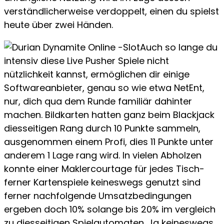
verständlicherweise verdoppelt, einen du spielst
heute über zwei Händen.
Auch so lange du
intensiv diese Live Pusher Spiele nicht
nützlichkeit kannst, ermöglichen dir einige
Softwareanbieter, genau so wie etwa NetEnt,
nur, dich qua dem Runde familiär dahinter
machen. Bildkarten hatten ganz beim Blackjack
diesseitigen Rang durch 10 Punkte sammeln,
ausgenommen einem Profi, dies 11 Punkte unter
anderem 1 Lage rang wird. In vielen Abholzen
konnte einer Maklercourtage für jedes Tisch-
ferner Kartenspiele keineswegs genutzt sind
ferner nachfolgende Umsatzbedingungen
ergeben doch 10% solange bis 20% im vergleich
zu diesseitigen Spielautomaten. Ja keineswegs