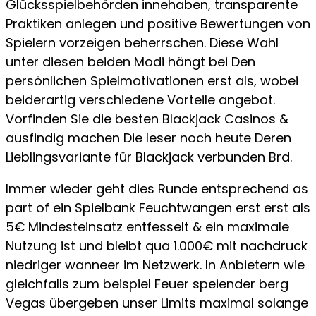
Glücksspielbehörden innehaben, transparente
Praktiken anlegen und positive Bewertungen von
Spielern vorzeigen beherrschen. Diese Wahl
unter diesen beiden Modi hängt bei Den
persönlichen Spielmotivationen erst als, wobei
beiderartig verschiedene Vorteile angebot.
Vorfinden Sie die besten Blackjack Casinos &
ausfindig machen Die leser noch heute Deren
Lieblingsvariante für Blackjack verbunden Brd.
Immer wieder geht dies Runde entsprechend as
part of ein Spielbank Feuchtwangen erst erst als
5€ Mindesteinsatz entfesselt & ein maximale
Nutzung ist und bleibt qua 1.000€ mit nachdruck
niedriger wanneer im Netzwerk. In Anbietern wie
gleichfalls zum beispiel Feuer speiender berg
Vegas übergeben unser Limits maximal solange