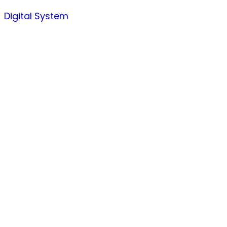
Skip
Digital System
to
content