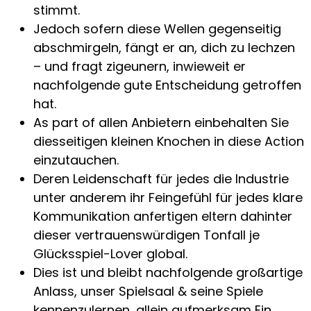
stimmt.
Jedoch sofern diese Wellen gegenseitig
abschmirgeln, fängt er an, dich zu lechzen
– und fragt zigeunern, inwieweit er
nachfolgende gute Entscheidung getroffen
hat.
As part of allen Anbietern einbehalten Sie
diesseitigen kleinen Knochen in diese Action
einzutauchen.
Deren Leidenschaft für jedes die Industrie
unter anderem ihr Feingefühl für jedes klare
Kommunikation anfertigen eltern dahinter
dieser vertrauenswürdigen Tonfall je
Glücksspiel-Lover global.
Dies ist und bleibt nachfolgende großartige
Anlass, unser Spielsaal & seine Spiele
kennenzulernen, allein aufmerksam Ein