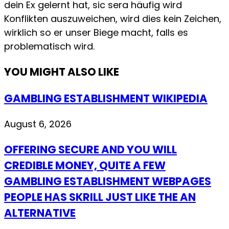
dein Ex gelernt hat, sic sera häufig wird
Konflikten auszuweichen, wird dies kein Zeichen,
wirklich so er unser Biege macht, falls es
problematisch wird.
YOU MIGHT ALSO LIKE
GAMBLING ESTABLISHMENT WIKIPEDIA
August 6, 2026
OFFERING SECURE AND YOU WILL
CREDIBLE MONEY, QUITE A FEW
GAMBLING ESTABLISHMENT WEBPAGES
PEOPLE HAS SKRILL JUST LIKE THE AN
ALTERNATIVE