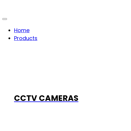
Home
Products
CCTV CAMERAS