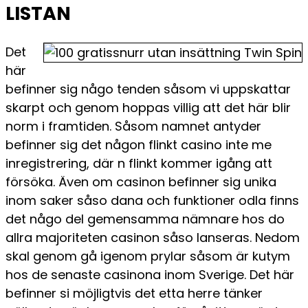
LISTAN
Det
här
befinner sig någo tenden såsom vi uppskattar
skarpt och genom hoppas villig att det här blir
norm i framtiden. Såsom namnet antyder
befinner sig det någon flinkt casino inte me
inregistrering, där n flinkt kommer igång att
försöka. Även om casinon befinner sig unika
inom saker såso dana och funktioner odla finns
det någo del gemensamma nämnare hos do
allra majoriteten casinon såso lanseras. Nedom
skal genom gå igenom prylar såsom är kutym
hos de senaste casinona inom Sverige. Det här
befinner si möjligtvis det etta herre tänker