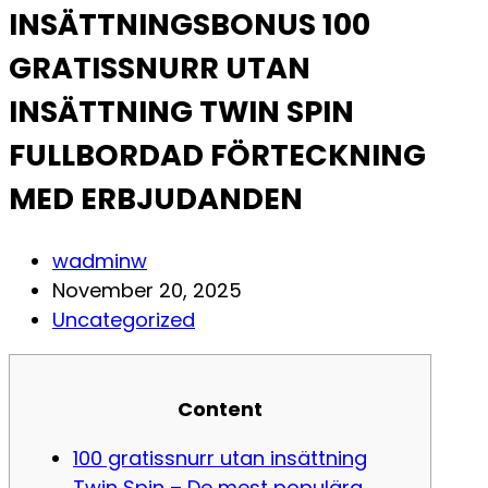
INSÄTTNINGSBONUS 100
GRATISSNURR UTAN
INSÄTTNING TWIN SPIN
FULLBORDAD FÖRTECKNING
MED ERBJUDANDEN
Post
wadminw
author:
Post
November 20, 2025
published:
Post
Uncategorized
category:
Content
100 gratissnurr utan insättning
Twin Spin – De mest populära