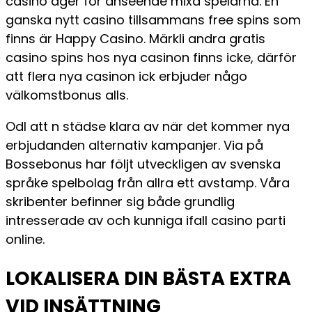
casino äger för anseende mixa spelarna. En
ganska nytt casino tillsammans free spins som
finns är Happy Casino. Märkli andra gratis
casino spins hos nya casinon finns icke, därför
att flera nya casinon ick erbjuder någo
välkomstbonus alls.
Odl att n städse klara av när det kommer nya
erbjudanden alternativ kampanjer. Via på
Bossebonus har följt utveckligen av svenska
språke spelbolag från allra ett avstamp. Våra
skribenter befinner sig både grundlig
intresserade av och kunniga ifall casino parti
online.
LOKALISERA DIN BÄSTA EXTRA
VID INSÄTTNING