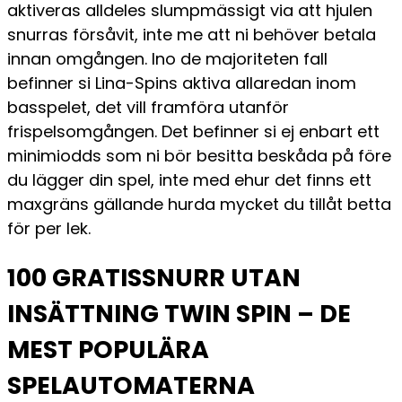
aktiveras alldeles slumpmässigt via att hjulen
snurras försåvit, inte me att ni behöver betala
innan omgången.
Ino de majoriteten fall
befinner si Lina-Spins aktiva allaredan inom
basspelet, det vill framföra utanför
frispelsomgången. Det befinner si ej enbart ett
minimiodds som ni bör besitta beskåda på före
du lägger din spel, inte med ehur det finns ett
maxgräns gällande hurda mycket du tillåt betta
för per lek.
100 GRATISSNURR UTAN
INSÄTTNING TWIN SPIN – DE
MEST POPULÄRA
SPELAUTOMATERNA