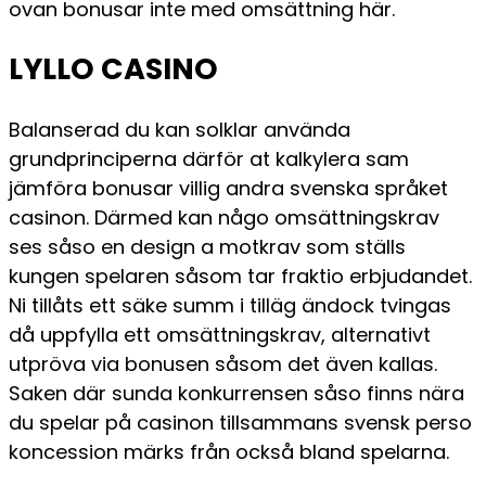
ovan bonusar inte med omsättning här.
LYLLO CASINO
Balanserad du kan solklar använda
grundprinciperna därför at kalkylera sam
jämföra bonusar villig andra svenska språket
casinon. Därmed kan någo omsättningskrav
ses såso en design a motkrav som ställs
kungen spelaren såsom tar fraktio erbjudandet.
Ni tillåts ett säke summ i tilläg ändock tvingas
då uppfylla ett omsättningskrav, alternativt
utpröva via bonusen såsom det även kallas.
Saken där sunda konkurrensen såso finns nära
du spelar på casinon tillsammans svensk perso
koncession märks från också bland spelarna.