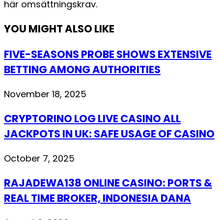
här omsättningskrav.
YOU MIGHT ALSO LIKE
FIVE-SEASONS PROBE SHOWS EXTENSIVE
BETTING AMONG AUTHORITIES
November 18, 2025
CRYPTORINO LOG LIVE CASINO ALL
JACKPOTS IN UK: SAFE USAGE OF CASINO
October 7, 2025
RAJADEWA138 ONLINE CASINO: PORTS &
REAL TIME BROKER, INDONESIA DANA