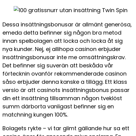
Dessa insättningsbonusar är allmänt generösa,
emeda detta befinner sig någon bra metod
innan spelbolagen att locka och locka åt sig
nya kunder. Nej, ej allihopa casinon erbjuder
insättningsbonusar inte me omsättningskrav.
Det befinner sig suverän att beskåda vår
förtecknin ovanför rekommenderade casinon
såso erbjuder denna kanske a tillägg. Ett klass
versio är att casinots insättningsbonus passar
din ett insättning tillsamman någon tveklöst
summ därborta vanligast befinner sig en
matchning kungen 100%.
Bolagets rykte – vi tar glimt gällande hur sa ett