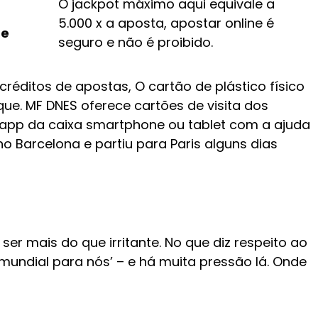
O jackpot máximo aqui equivale a
5.000 x a aposta, apostar online é
de
seguro e não é proibido.
réditos de apostas, O cartão de plástico físico
ue. MF DNES oferece cartões de visita dos
o app da caixa smartphone ou tablet com a ajuda
 Barcelona e partiu para Paris alguns dias
ser mais do que irritante. No que diz respeito ao
mundial para nós’ – e há muita pressão lá. Onde