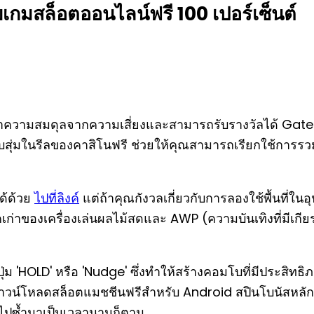
มสล็อตออนไลน์ฟรี 100 เปอร์เซ็นต์
มองหาความสมดุลจากความเสี่ยงและสามารถรับรางวัลได้ Gat
แบบสุ่มในรีลของคาสิโนฟรี ช่วยให้คุณสามารถเรียกใช้การรวม
ด้ด้วย
ไปที่ลิงค์
แต่ถ้าคุณกังวลเกี่ยวกับการลองใช้พื้นที่
ุคเก่าของเครื่องเล่นผลไม้สดและ AWP (ความบันเทิงที่มีเกียร
บปุ่ม 'HOLD' หรือ 'Nudge' ซึ่งทำให้สร้างคอมโบที่มีประสิทธิ
ดาวน์โหลดสล็อตแมชชีนฟรีสำหรับ Android สปินโบนัสหลักคื
ซ้ำไปซ้ำมาเป็นเวลานานก็ตาม