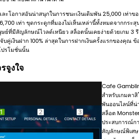
เท่าและโอกาสอันน่าสนุกในการชนะเงินเดิมพัน 25,000 เท่าข
00 เท่า ขุดกระดูกที่มองไม่เห็นเหล่านี้ทั้งหมดจากกระสุนห
์ที่มีสัญลักษณ์ไวลด์เหนียว สล็อตนั้นเคยง่ายด้วยเกม 3 รีลท
บคู่เงินฝาก 100% ล่าสุดในการฝากเงินครั้งแรกของคุณ ข้อก
รโมชั่นนั้น
จรจูงใจ
Cafe Gambling 
สำหรับเกมคาสิ
พันออนไลน์ที่น
สล็อต Monsterp
ประสบการณ์การ
สัญลักษณ์พิเศษ