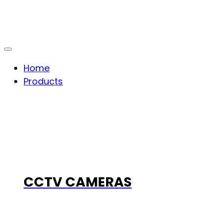
Home
Products
CCTV CAMERAS