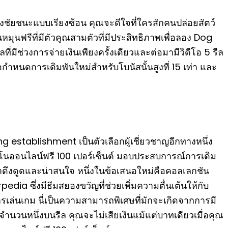
องชัยชนะแบบเรียงซ้อน คุณจะดีใจที่ใครสักคนปล่อยสัตว์
มุนฟรีที่มีตัวคูณสามตัวที่มีประสิทธิภาพเพื่อลอง Dog
ี่มีช่วงการจ่ายเงินเพียงครั้งเดียวและต่อมามีวิดีโอ 5 รีล
ำหนดการเดิมพันใหม่สำหรับโบนัสนั้นสูงที่ 15 เท่า และ
establishment เป็นตัวเลือกผู้เชี่ยวชาญอีกทางหนึ่ง
โนออนไลน์ฟรี 100 เปอร์เซ็นต์ มอบประสบการณ์การเดิม
่าดึงดูดและน่าสนใจ หนึ่งในข้อเสนอใหม่คือคอลเลกชัน
edia ซึ่งมีธีมสยองขวัญที่ช่วยเพิ่มความตื่นเต้นให้กับ
เล่นเกม นี่เป็นความสามารถพิเศษที่มักจะเกิดจากการมี
จำนวนหนึ่งบนรีล คุณจะไม่เสียเงินแม้แต่บาทเดียวเมื่อคุณ