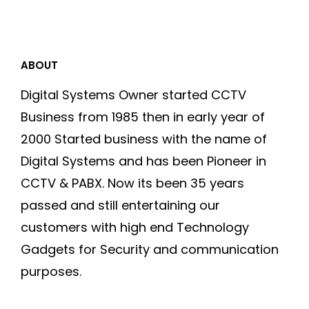
ABOUT
Digital Systems Owner started CCTV
Business from 1985 then in early year of
2000 Started business with the name of
Digital Systems and has been Pioneer in
CCTV & PABX. Now its been 35 years
passed and still entertaining our
customers with high end Technology
Gadgets for Security and communication
purposes.