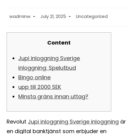
wadminw
July 21, 2025
Uncategorized
Content
Jupi inloggning Sverige
inloggning: Spelutbud
Bingo online
upp till 2000 SEK
Minsta gräns innan uttag?
Revolut
Jupi inloggning Sverige inloggning
är
en digital banktjänst som erbjuder en