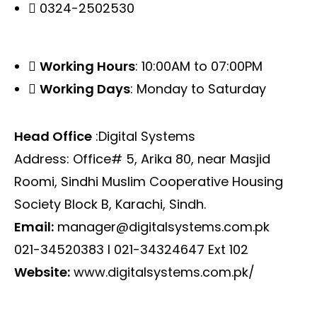
0324-2502530
Working Hours
: 10:00AM to 07:00PM
Working Days
: Monday to Saturday
Head Office
:Digital Systems
Address: Office# 5, Arika 80, near Masjid
Roomi, Sindhi Muslim Cooperative Housing
Society Block B, Karachi, Sindh.
Email:
manager@digitalsystems.com.pk
021-34520383 l 021-34324647 Ext 102
Website:
www.digitalsystems.com.pk/