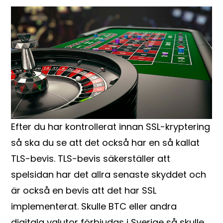
Efter du har kontrollerat innan SSL-kryptering
så ska du se att det också har en så kallat
TLS-bevis. TLS-bevis säkerställer att
spelsidan har det allra senaste skyddet och
är också en bevis att det har SSL
implementerat. Skulle BTC eller andra
digitala valutor förbjudas i Sverige så skulle