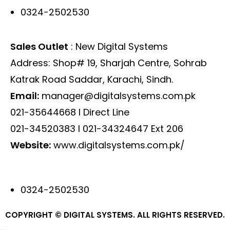
0324-2502530
Sales Outlet
: New Digital Systems
Address: Shop# 19, Sharjah Centre, Sohrab
Katrak Road Saddar, Karachi, Sindh.
Email:
manager@digitalsystems.com.pk
021-35644668 l Direct Line
021-34520383 l 021-34324647 Ext 206
Website:
www.digitalsystems.com.pk/
0324-2502530
COPYRIGHT © DIGITAL SYSTEMS. ALL RIGHTS RESERVED.