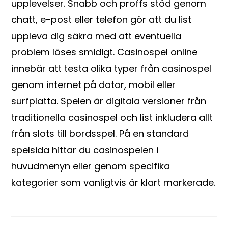
upplevelser. Snabb och proffs stöd genom
chatt, e-post eller telefon gör att du list
uppleva dig säkra med att eventuella
problem löses smidigt. Casinospel online
innebär att testa olika typer från casinospel
genom internet på dator, mobil eller
surfplatta. Spelen är digitala versioner från
traditionella casinospel och list inkludera allt
från slots till bordsspel. På en standard
spelsida hittar du casinospelen i
huvudmenyn eller genom specifika
kategorier som vanligtvis är klart markerade.