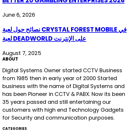
BETTER 20 GAMBLING ENTERPRISES 2026
June 6, 2026
نصائح حول لعبة CRYSTAL FOREST MOBILE في
لعبة DEADWORLD على الإنترنت
August 7, 2025
ABOUT
Digital Systems Owner started CCTV Business
from 1985 then in early year of 2000 Started
business with the name of Digital Systems and
has been Pioneer in CCTV & PABX. Now its been
35 years passed and still entertaining our
customers with high end Technology Gadgets
for Security and communication purposes.
CATEGORIES