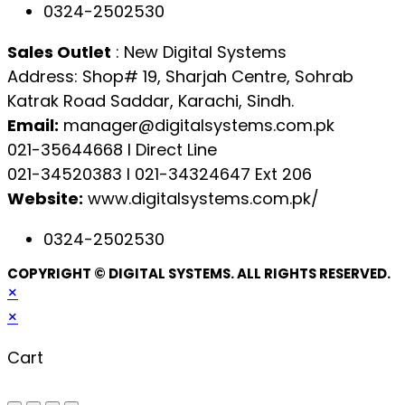
0324-2502530
Sales Outlet
: New Digital Systems
Address: Shop# 19, Sharjah Centre, Sohrab
Katrak Road Saddar, Karachi, Sindh.
Email:
manager@digitalsystems.com.pk
021-35644668 l Direct Line
021-34520383 l 021-34324647 Ext 206
Website:
www.digitalsystems.com.pk/
0324-2502530
COPYRIGHT © DIGITAL SYSTEMS. ALL RIGHTS RESERVED.
×
×
Cart