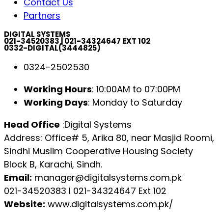
Contact Us
Partners
DIGITAL SYSTEMS
021-34520383 | 021-34324647 EXT 102
0332-DIGITAL(3444825)
0324-2502530
Working Hours
: 10:00AM to 07:00PM
Working Days
: Monday to Saturday
Head Office
:Digital Systems
Address: Office# 5, Arika 80, near Masjid Roomi,
Sindhi Muslim Cooperative Housing Society
Block B, Karachi, Sindh.
Email:
manager@digitalsystems.com.pk
021-34520383 l 021-34324647 Ext 102
Website:
www.digitalsystems.com.pk/