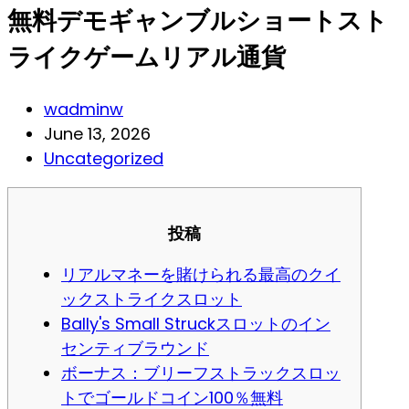
無料デモギャンブルショートスト
ライクゲームリアル通貨
Post
wadminw
author:
Post
June 13, 2026
published:
Post
Uncategorized
category:
投稿
リアルマネーを賭けられる最高のクイ
ックストライクスロット
Bally's Small Struckスロットのイン
センティブラウンド
ボーナス：ブリーフストラックスロッ
トでゴールドコイン100％無料